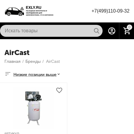
+7(499)110-09-32
0
AirCast
Главная
/
Бренды
/
AirCast
Низкие позиции выше
АРТИКУЛ: