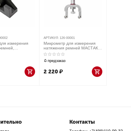
00002
АРТИКУЛ:
126-00001
для измерения
Микрометр для измерения
ремней,
натяжения ремней МАСТАК
ный МАСТАК 126-
126-00001
предзаказ
2 220
₽
ительно
Контакты