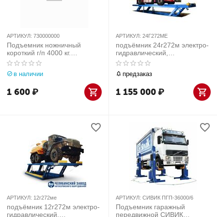
АРТИКУЛ:
730000000
АРТИКУЛ:
24Г272МE
Подъемник ножничный
подъёмник 24г272м электро-
короткий г/п 4000 кг.
гидравлический,
заглубляемый OMCN
платформенный,
(Италия)
грузоподъёмность - 12 т
в наличии
предзаказ
1 600
₽
1 155 000
₽
АРТИКУЛ:
12г272ме
АРТИКУЛ:
СИВИК ПГП-36000/6
подъёмник 12г272м электро-
Подъемник гаражный
гидравлический,
передвижной СИВИК