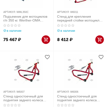
АРТИКУЛ:
WML350C
АРТИКУЛ:
W6011
Подъемник для мотоциклов
Стенд для крепления
г/п 350 кг. Werther-OMA
передней стойки мотоциклов
(Италия) арт. WML350C
Werther-OMA (Италия) арт.
W6011
в наличии
в наличии
75 467
₽
8 412
₽
АРТИКУЛ:
W6007
АРТИКУЛ:
W6006
Стенд одностоечный для
Стенд одностоечный для
поднятия заднего колеса
поднятия заднего колеса
мотоциклов Werther-OMA
мотоциклов Werther-OMA