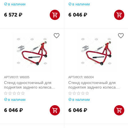
(Италия) арт. W6007
(Италия) арт. W6006
в наличии
в наличии
6 572
₽
6 046
₽
АРТИКУЛ:
W6005
АРТИКУЛ:
W6004
Стенд одностоечный для
Стенд одностоечный для
поднятия заднего колеса
поднятия заднего колеса
мотоциклов Werther-OMA
мотоциклов DUCATI Werther-
(Италия) арт. W6005
OMA (Италия) арт. W6004
в наличии
в наличии
6 046
₽
6 046
₽