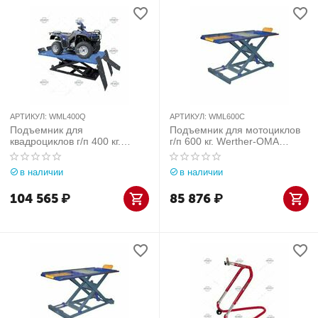
АРТИКУЛ:
WML400Q
АРТИКУЛ:
WML600C
Подъемник для
Подъемник для мотоциклов
квадроциклов г/п 400 кг.
г/п 600 кг. Werther-OMA
Werther-OMA (Италия) арт.
(Италия) арт. WML600C
WML400Q
в наличии
в наличии
104 565
₽
85 876
₽