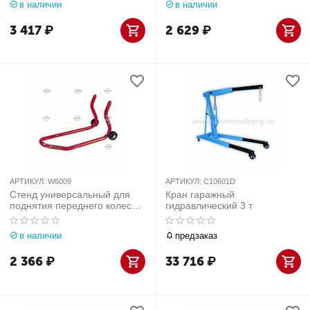
в наличии
в наличии
3 417
₽
2 629
₽
АРТИКУЛ:
W6009
АРТИКУЛ:
C10601D
Стенд универсальный для
Кран гаражный
поднятия переднего колеса
гидравлический 3 т
мотоциклов Werther-OMA
(Италия) арт. W6009
в наличии
предзаказ
2 366
₽
33 716
₽