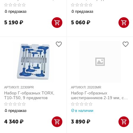
кейс, 10 предметов
МАСТАК 04-12Z
предзаказ
предзаказ
5 190
₽
5 060
₽
АРТИКУЛ:
22309PR
АРТИКУЛ:
20203MR
Набор Г-образных TORX,
Набор Г-образных
T10-T50, 9 предметов
шестигранников 2-19 мм, с
шаровым окончанием, 13
предметов KING TONY
предзаказ
в наличии
20203MR
4 340
₽
3 890
₽