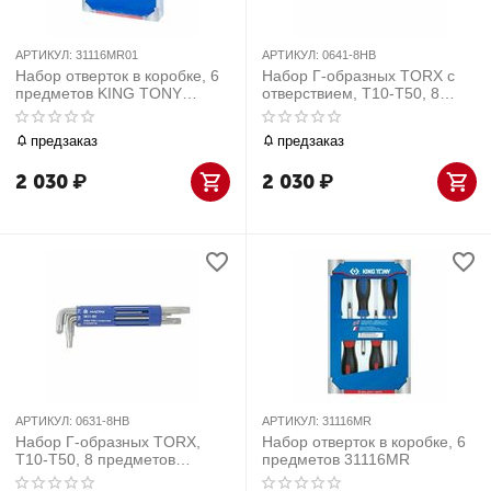
АРТИКУЛ:
31116MR01
АРТИКУЛ:
0641-8HB
Набор отверток в коробке, 6
Набор Г-образных TORX с
предметов KING TONY
отверствием, Т10-Т50, 8
31116MR01
предметов МАСТАК 0641-
8HB
предзаказ
предзаказ
2 030
₽
2 030
₽
АРТИКУЛ:
0631-8HB
АРТИКУЛ:
31116MR
Набор Г-образных TORX,
Набор отверток в коробке, 6
Т10-Т50, 8 предметов
предметов 31116MR
МАСТАК 0631-8HB