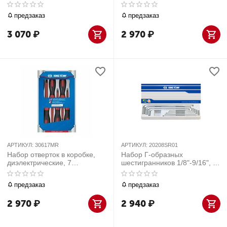
предметов
предметов KING TONY
30607MR
предзаказ
предзаказ
3 070
₽
2 970
₽
АРТИКУЛ:
30617MR
АРТИКУЛ:
20208SR01
Набор отверток в коробке,
Набор Г-образных
диэлектрические, 7
шестигранников 1/8"-9/16", 8
предметов
предметов
предзаказ
предзаказ
2 970
₽
2 940
₽