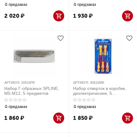
предзаказ
предзаказ
2 020
₽
1 930
₽
АРТИКУЛ:
20515PR
АРТИКУЛ:
30615MR
Набор Г-образных SPLINE,
Набор отверток в коробке,
M5-M12, 5 предметов
диэлектрические, 5
предметов KING TONY
30615MR
предзаказ
предзаказ
1 860
₽
1 850
₽