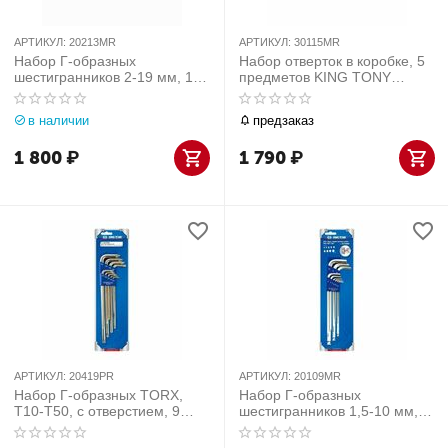
АРТИКУЛ:
20213MR
АРТИКУЛ:
30115MR
Набор Г-образных
Набор отверток в коробке, 5
шестигранников 2-19 мм, 13
предметов KING TONY
предметов KING TONY
30115MR
20213MR
в наличии
предзаказ
1 800
₽
1 790
₽
АРТИКУЛ:
20419PR
АРТИКУЛ:
20109MR
Набор Г-образных TORX,
Набор Г-образных
T10-T50, с отверстием, 9
шестигранников 1,5-10 мм, с
предметов
шаровым окончанием, 9
предметов