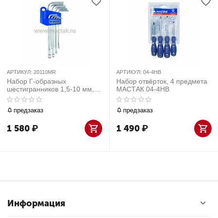
АРТИКУЛ:
20110MR
АРТИКУЛ:
04-4HB
Набор Г-образных
Набор отвёрток, 4 предмета
шестигранников 1,5-10 мм, с
МАСТАК 04-4HB
шаровым окончанием, 9
предметов KING TONY
предзаказ
предзаказ
20110MR
1 580
₽
1 490
₽
Информация