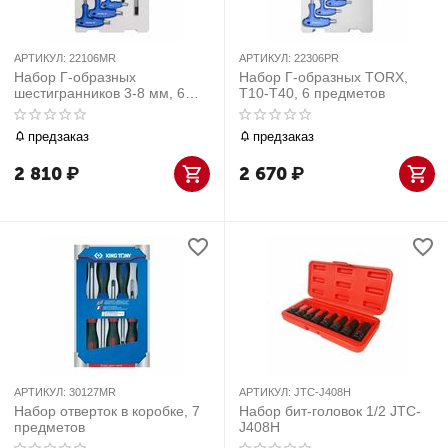
АРТИКУЛ:
22106MR
АРТИКУЛ:
22306PR
Набор Г-образных
Набор Г-образных TORX,
шестигранников 3-8 мм, 6
T10-T40, 6 предметов
предметов
предзаказ
предзаказ
2 810
₽
2 670
₽
АРТИКУЛ:
30127MR
АРТИКУЛ:
JTC-J408H
Набор отверток в коробке, 7
Набор бит-головок 1/2 JTC-
предметов
J408H