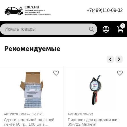
+7(499)110-09-32
0
Рекомендуемые
АРТИКУЛ:
0091Fe_5х12 RL
АРТИКУЛ:
39-722
Адгезив стальной на синей
Пистолет для подкачки шин
ленте 60 гр., 100 шт в
39-722 Michelin