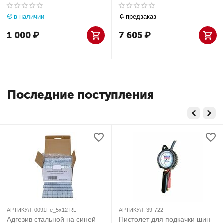
упаковке, 5гр х 12
(закругленная с лайнером)
в наличии
предзаказ
1 000
₽
7 605
₽
Последние поступления
АРТИКУЛ:
0091Fe_5х12 RL
АРТИКУЛ:
39-722
Адгезив стальной на синей
Пистолет для подкачки шин