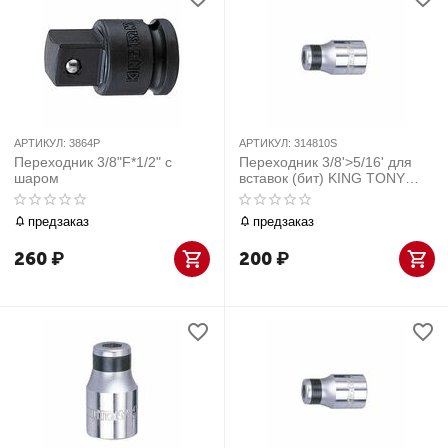
АРТИКУЛ:
3864P
АРТИКУЛ:
314810S
Переходник 3/8"F*1/2" с
Переходник 3/8'>5/16' для
шаром
вставок (бит) KING TONY
314810S
предзаказ
предзаказ
260
₽
200
₽