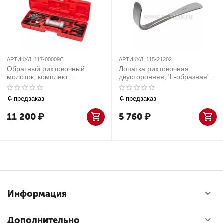
АРТИКУЛ:
117-00009C
АРТИКУЛ:
115-21202
Обратный рихтовочный
Лопатка рихтовочная
молоток, комплект
двусторонняя, 'L-образная'
принадлежностей, 9
МАСТАК 115-21202
предметов МАСТАК 117-
предзаказ
предзаказ
00009C
11 200
₽
5 760
₽
Информация
Дополнительно