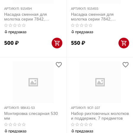
АРТИКУЛ:
91545H
АРТИКУЛ:
91545S
Насадка сменная для
Насадка сменная для
молотка серии 7842,
молотка серии 7842,
полиуретан, 45 мм, твердая
полиуретан, 45 мм, мягкая
предзаказ
предзаказ
500
₽
550
₽
АРТИКУЛ:
9BK41-53
АРТИКУЛ:
9CF-107
Монтировка слесарная 530
Набор рихтовочных молотков
мм
и поддержек, 7 предметов
предзаказ
предзаказ