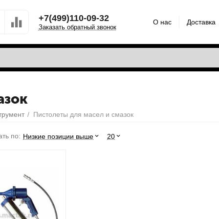
+7(499)110-09-32
О нас
Доставка
Заказать обратный звонок
азок
трумент
/
Пистолеты для масел и смазок
ть по:
Низкие позиции выше
20