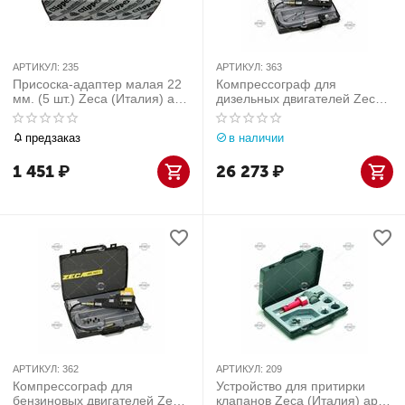
АРТИКУЛ:
235
АРТИКУЛ:
363
Присоска-адаптер малая 22
Компрессограф для
мм. (5 шт.) Zeca (Италия) арт.
дизельных двигателей Zeca
235
(Италия) арт. 363
предзаказ
в наличии
1 451
₽
26 273
₽
АРТИКУЛ:
362
АРТИКУЛ:
209
Компрессограф для
Устройство для притирки
бензиновых двигателей Zeca
клапанов Zeca (Италия) арт.