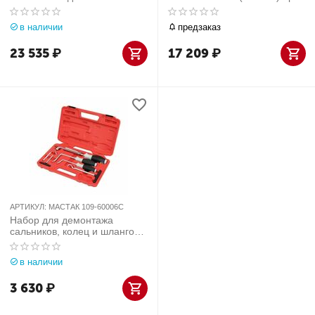
(Италия) арт. 362
209
в наличии
предзаказ
23 535
₽
17 209
₽
АРТИКУЛ:
МАСТАК 109-60006C
Набор для демонтажа
сальников, колец и шлангов
МАСТАК 109-60006C
в наличии
3 630
₽