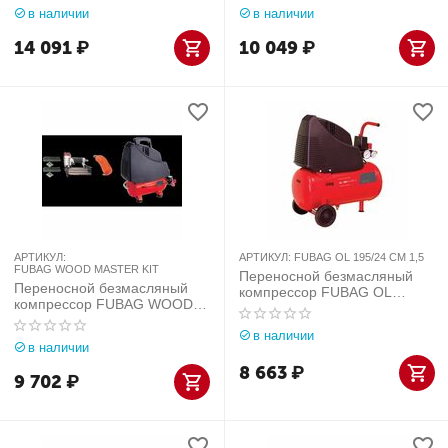
в наличии
в наличии
14 091
₽
10 049
₽
АРТИКУЛ:
АРТИКУЛ:
FUBAG OL 195/24 CM 1,5
FUBAG WOOD MASTER KIT
Переносной безмасляный
Переносной безмасляный
компрессор FUBAG OL
компрессор FUBAG WOOD
195/24 CM 1,5
MASTER KIT
в наличии
в наличии
8 663
₽
9 702
₽