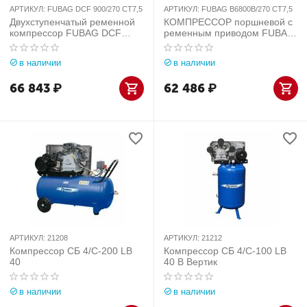
АРТИКУЛ:
FUBAG DCF 900/270 CT7,5
АРТИКУЛ:
FUBAG B6800B/270 CT7,5
Двухступенчатый ременной
КОМПРЕССОР поршневой с
компрессор FUBAG DCF
ременным приводом FUBAG
900/270 CT7,5
B6800B/270 CT7,5
в наличии
в наличии
66 843
₽
62 486
₽
АРТИКУЛ:
21208
АРТИКУЛ:
21212
Компрессор СБ 4/С-200 LB
Компрессор СБ 4/С-100 LB
40
40 В Вертик
в наличии
в наличии