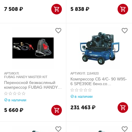
7 508
₽
5 838
₽
АРТИКУЛ:
АРТИКУЛ:
1164920
FUBAG HANDY MASTER KIT
Компрессор СБ 4/С- 90 W95-
Переносной безмасляный
6 SPE390E бенз.со
компрессор FUBAG HANDY
стартером
MASTER KIT
в наличии
в наличии
231 463
₽
5 660
₽