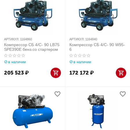
АРТИКУЛ:
1164860
АРТИКУЛ:
1164840
Компрессор СБ 4/С- 90 LB75
Компрессор СБ 4/С- 90 W95-
SPE390E бенз.со стартером
6
в наличии
в наличии
205 523
₽
172 172
₽