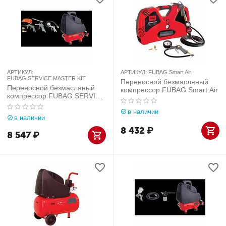
АРТИКУЛ:
АРТИКУЛ:
FUBAG Smart Air
FUBAG SERVICE MASTER KIT
Переносной безмасляный
Переносной безмасляный
компрессор FUBAG Smart Air
компрессор FUBAG SERVICE
MASTER KIT
в наличии
в наличии
8 432
₽
8 547
₽