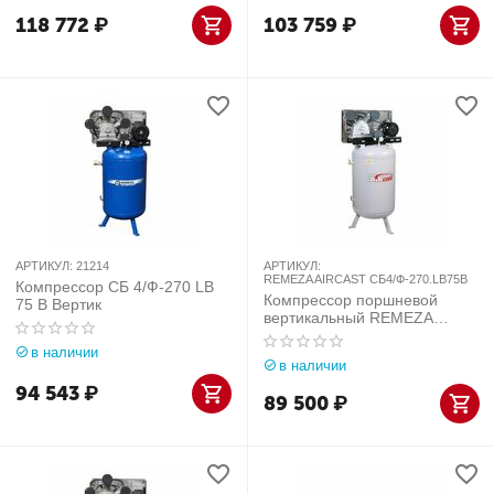
118 772
₽
103 759
₽
АРТИКУЛ:
21214
АРТИКУЛ:
REMEZA AIRCAST СБ4/Ф-270.LB75B
Компрессор СБ 4/Ф-270 LB
Компрессор поршневой
75 В Вертик
вертикальный REMEZA
AIRCAST СБ4/Ф-270.LB75B
в наличии
в наличии
94 543
₽
89 500
₽