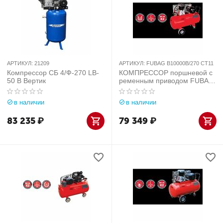
АРТИКУЛ:
21209
АРТИКУЛ:
FUBAG B10000B/270 CT11
Компрессор СБ 4/Ф-270 LB-
КОМПРЕССОР поршневой с
50 В Вертик
ременным приводом FUBAG
B10000B/270 CT11
в наличии
в наличии
83 235
₽
79 349
₽