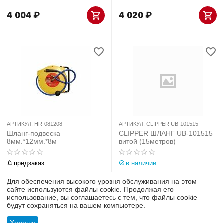
4 004
₽
4 020
₽
АРТИКУЛ:
HR-081208
АРТИКУЛ:
CLIPPER UB-101515
Шланг-подвеска
CLIPPER ШЛАНГ UB-101515
8мм.*12мм.*8м
витой (15метров)
предзаказ
в наличии
3 080
₽
3 010
₽
Для обеспечения высокого уровня обслуживания на этом
сайте используются файлы cookie. Продолжая его
использование, вы соглашаетесь с тем, что файлы cookie
будут сохраняться на вашем компьютере.
Хорошо