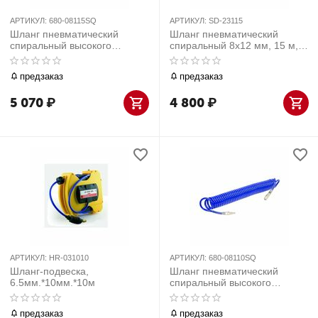
АРТИКУЛ:
680-08115SQ
АРТИКУЛ:
SD-23115
Шланг пневматический
Шланг пневматический
спиральный высокого
спиральный 8х12 мм, 15 м,
давления 8х12 мм, 15 м,
М1/4 полиуретановый
полиуретановый, фитинги
предзаказ
предзаказ
МАСТАК 680-08115SQ
5 070
₽
4 800
₽
АРТИКУЛ:
HR-031010
АРТИКУЛ:
680-08110SQ
Шланг-подвеска,
Шланг пневматический
6.5мм.*10мм.*10м
спиральный высокого
давления 8х12 мм, 10 м,
полиуретановый, фитинги
предзаказ
предзаказ
МАСТАК 680-08110SQ