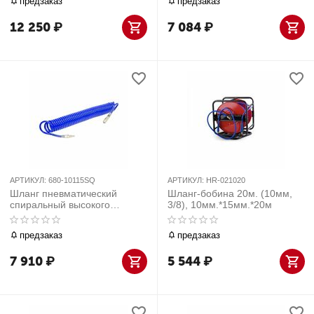
предзаказ
предзаказ
12 250
₽
7 084
₽
АРТИКУЛ:
680-10115SQ
АРТИКУЛ:
HR-021020
Шланг пневматический
Шланг-бобина 20м. (10мм,
спиральный высокого
3/8), 10мм.*15мм.*20м
давления 10х15 мм, 15 м,
полиуретановый, фитинги
предзаказ
предзаказ
МАСТАК 680-10115SQ
7 910
₽
5 544
₽