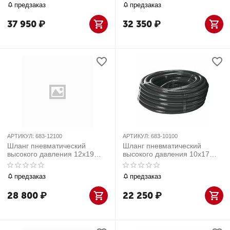
предзаказ
предзаказ
681-12100
681-10100
37 950
₽
32 350
₽
АРТИКУЛ:
683-12100
АРТИКУЛ:
683-10100
Шланг пневматический
Шланг пневматический
высокого давления 12х19
высокого давления 10х17
мм, бухта 100 м, резиновый
мм, бухта 100 м, резиновый
МАСТАК 683-12100
МАСТАК 683-10100
предзаказ
предзаказ
28 800
₽
22 250
₽