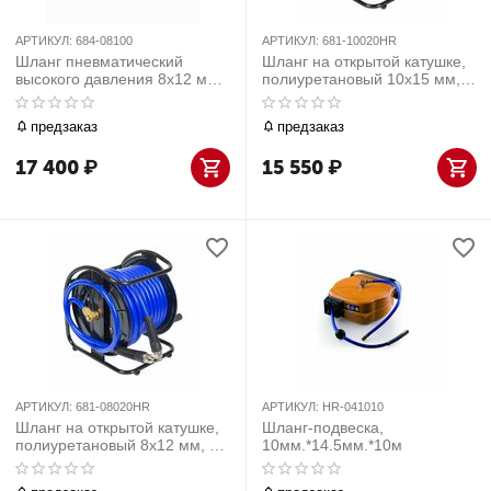
АРТИКУЛ:
684-08100
АРТИКУЛ:
681-10020HR
Шланг пневматический
Шланг на открытой катушке,
высокого давления 8х12 мм,
полиуретановый 10х15 мм,
бухта 100 м,
20 м, резьба 1/4' МАСТАК
поливинилхлоридный, гибкий
681-10020HR
предзаказ
предзаказ
МАСТАК 684-08100
17 400
₽
15 550
₽
АРТИКУЛ:
681-08020HR
АРТИКУЛ:
HR-041010
Шланг на открытой катушке,
Шланг-подвеска,
полиуретановый 8х12 мм, 20
10мм.*14.5мм.*10м
м, резьба 1/4' МАСТАК 681-
08020HR