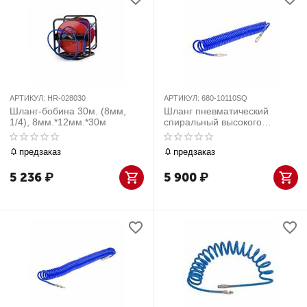
АРТИКУЛ:
HR-028030
АРТИКУЛ:
680-10110SQ
Шланг-бобина 30м. (8мм,
Шланг пневматический
1/4), 8мм.*12мм.*30м
спиральный высокого
давления 10х15 мм, 10 м,
полиуретановый, фитинги
предзаказ
предзаказ
МАСТАК 680-10110SQ
5 236
₽
5 900
₽