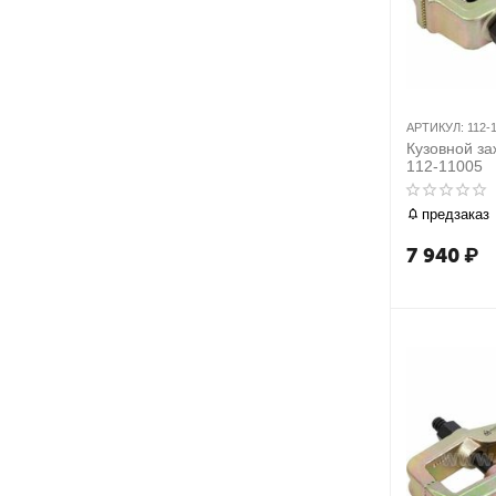
АРТИКУЛ:
112-
Кузовной з
112-11005
предзаказ
7 940
₽