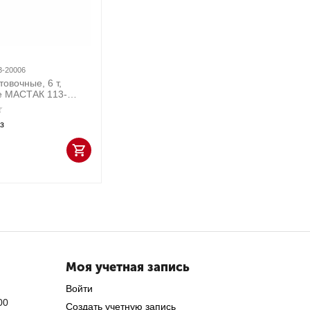
3-20006
овочные, 6 т,
е МАСТАК 113-
з
Моя учетная запись
Войти
00
Создать учетную запись