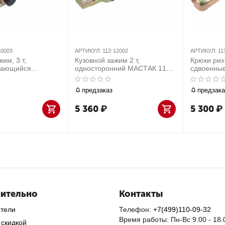
10003
АРТИКУЛ:
112-12002
АРТИКУЛ:
11
им, 3 т,
Кузовной зажим 2 т,
Крюки рихт
вающийся
односторонний МАСТАК 112-
сдвоенны
2-10003
12002
20006
предзаказ
предзака
5 360
₽
5 300
₽
ительно
Контакты
ители
Телефон:
+7(499)110-09-32
Время работы: Пн-Вс 9.00 - 18.
 скидкой