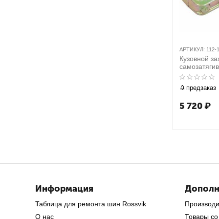
АРТИКУЛ:
112-
Кузовной заж
самозатяги
МАСТАК 11
предзаказ
5 720
₽
Информация
Дополн
Таблица для ремонта шин Rossvik
Производ
О нас
Товары со