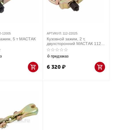
2-12005
АРТИКУЛ:
112-22025
зажим, 5 т МАСТАК
Кузовной зажим, 2 т,
двухсторонний МАСТАК 112-
22025
з
предзаказ
6 320
₽