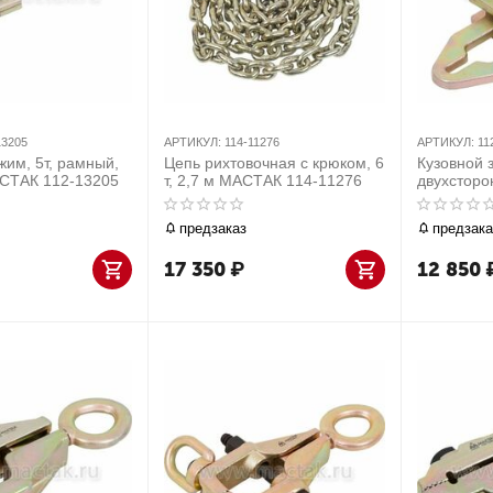
13205
АРТИКУЛ:
114-11276
АРТИКУЛ:
11
жим, 5т, рамный,
Цепь рихтовочная с крюком, 6
Кузовной з
СТАК 112-13205
т, 2,7 м МАСТАК 114-11276
двухстор
23035
предзаказ
предзака
17 350
₽
12 850