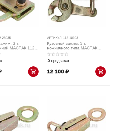
2-23035
АРТИКУЛ:
112-10103
ажим, 3 т,
Кузовной зажим, 3 т,
онний МАСТАК 112-
ножничного типа МАСТАК
112-10103
з
предзаказ
₽
12 100
₽