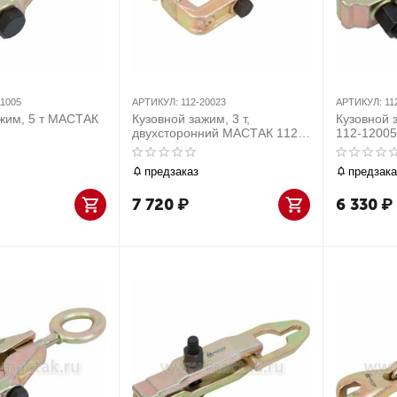
11005
АРТИКУЛ:
112-20023
АРТИКУЛ:
11
ажим, 5 т МАСТАК
Кузовной зажим, 3 т,
Кузовной 
двухсторонний МАСТАК 112-
112-12005
20023
предзаказ
предзака
7 720
₽
6 330
₽