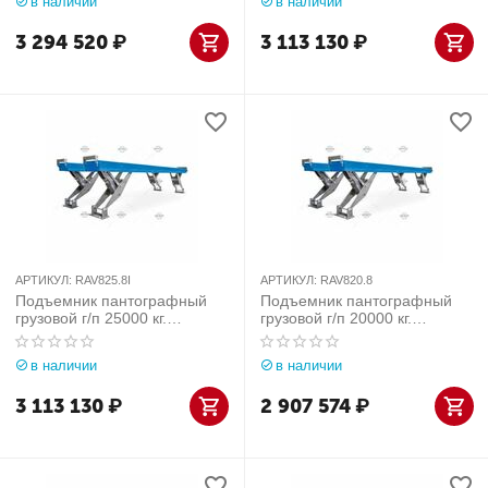
в наличии
в наличии
арт. RAV825.8
3 294 520
₽
3 113 130
₽
АРТИКУЛ:
RAV825.8I
АРТИКУЛ:
RAV820.8
Подъемник пантографный
Подъемник пантографный
грузовой г/п 25000 кг.
грузовой г/п 20000 кг.
заглубляемый, платформы
напольный, платформы
гладкие Ravaglioli (Италия)
гладкие Ravaglioli (Италия)
в наличии
в наличии
арт. RAV825.8I
арт. RAV820.8
3 113 130
₽
2 907 574
₽