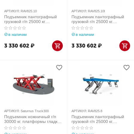
АРТИКУЛ:
RAV825.10
АРТИКУЛ:
RAV825.10I
Подъемник пантографный
Подъемник пантографный
грузовой г/п 25000 кг.
грузовой г/п 25000 кг.
напольный, платформы
заглубляемый, платформы
гладкие Ravaglioli (Италия)
гладкие Ravaglioli (Италия)
в наличии
в наличии
арт. RAV825.10
арт. RAV825.10I
3 330 602
₽
3 330 602
₽
АРТИКУЛ:
Saturnus Truck300
АРТИКУЛ:
RAV825.8
Подъемник ножничный г/п
Подъемник пантографный
30000 кг. платформы гладкие
грузовой г/п 25000 кг.
Werther-OMA (Италия) арт.
напольный, платформы
Saturnus Truck300
гладкие Ravaglioli (Италия)