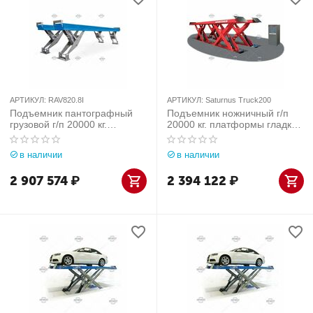
АРТИКУЛ:
RAV820.8I
АРТИКУЛ:
Saturnus Truck200
Подъемник пантографный
Подъемник ножничный г/п
грузовой г/п 20000 кг.
20000 кг. платформы гладкие
заглубляемый, платформы
Werther-OMA (Италия) арт.
гладкие Ravaglioli (Италия)
Saturnus Truck200
в наличии
в наличии
арт. RAV820.8I
2 907 574
₽
2 394 122
₽