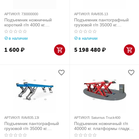
АРТИКУЛ:
730000000
АРТИКУЛ:
RAV835.13
Подъемник ножничный
Подъемник пантографный
короткий г/п 4000 кг.
грузовой г/п 35000 кг.
заглубляемый OMCN
напольный, платформы
(Италия)
гладкие Ravaglioli (Италия)
в наличии
в наличии
арт. RAV835.13
1 600
₽
5 198 480
₽
АРТИКУЛ:
RAV835.13I
АРТИКУЛ:
Saturnus Truck400
Подъемник пантографный
Подъемник ножничный г/п
грузовой г/п 35000 кг.
40000 кг. платформы гладкие
заглубляемый, платформы
Werther-OMA (Италия) арт.
гладкие Ravaglioli (Италия)
Saturnus Truck400