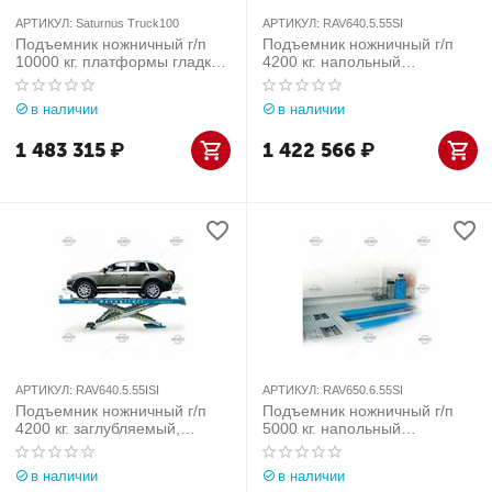
АРТИКУЛ:
Saturnus Truck100
АРТИКУЛ:
RAV640.5.55SI
Подъемник ножничный г/п
Подъемник ножничный г/п
10000 кг. платформы гладкие
4200 кг. напольный
Werther-OMA (Италия) арт.
платформы для сход-
Saturnus Truck100
развала с подъем. второго
в наличии
в наличии
уровня, с люфт-детектором
Ravaglioli (Италия) арт.
1 483 315
₽
1 422 566
₽
RAV640.5.55SI
АРТИКУЛ:
RAV640.5.55ISI
АРТИКУЛ:
RAV650.6.55SI
Подъемник ножничный г/п
Подъемник ножничный г/п
4200 кг. заглубляемый,
5000 кг. напольный
платформы для сход-
платформы гладкие с
развала с подъем. второго
подъем. второго уровня, с
в наличии
в наличии
уровня, с люфт-детектором
люфт-детектором Ravaglioli