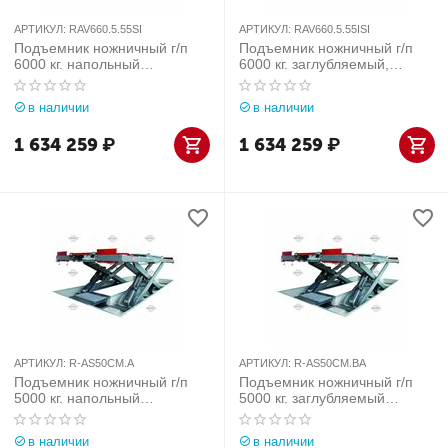
АРТИКУЛ:
RAV660.5.55SI
АРТИКУЛ:
RAV660.5.55ISI
Подъемник ножничный г/п
Подъемник ножничный г/п
6000 кг. напольный
6000 кг. заглубляемый,
платформы платформы для
платформы платформы для
сход-развала с подъем.
сход-развала с подъем.
в наличии
в наличии
второго уровня, с люфт-
второго уровня, с люфт-
детектором Ravaglioli
детектором Ravaglioli
1 634 259
₽
1 634 259
₽
(Италия) арт. RAV660.5...
(Италия) арт. RAV6...
АРТИКУЛ:
R-AS50CM.A
АРТИКУЛ:
R-AS50CM.BA
Подъемник ножничный г/п
Подъемник ножничный г/п
5000 кг. напольный
5000 кг. заглубляемый
платформы гладкие Slift
платформы гладкие Slift
(Германия) арт. R-AS50CM.A
(Германия) арт. R-
в наличии
в наличии
AS50CM.BA