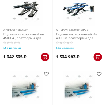
АРТИКУЛ:
4EE0600H
АРТИКУЛ:
Saturnus40RATLT
Подъемник ножничный г/п
Подъемник ножничный г/п
4500 кг., платформы для
4000 кг. платформы для
сход-развала. Velyen
сход-развала с подъем.
(Испания) арт. 4EE0600H
второго уровня Werther-OMA
в наличии
в наличии
(Италия) арт.
Saturnus40RATLT
1 342 335
₽
1 334 983
₽