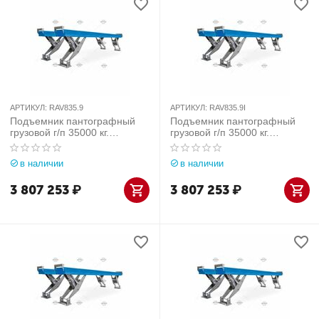
АРТИКУЛ:
RAV835.9
АРТИКУЛ:
RAV835.9I
Подъемник пантографный
Подъемник пантографный
грузовой г/п 35000 кг.
грузовой г/п 35000 кг.
напольный, платформы
заглубляемый, платформы
гладкие Ravaglioli (Италия)
гладкие Ravaglioli (Италия)
в наличии
в наличии
арт. RAV835.9
арт. RAV835.9I
3 807 253
₽
3 807 253
₽