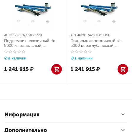
АРТИКУЛ:
RAV650.2.55SI
АРТИКУЛ:
RAV650.2.55ISI
Подъемник ножничный г/п
Подъемник ножничный г/п
5000 кг. напольный,
5000 кг. заглубляемый,
платформы для сход-
платформы для сход-
развала, с подъем. второго
развала, с подъем. второго
в наличии
в наличии
уровня Ravaglioli (Италия)
уровня Ravaglioli (Италия)
арт. RAV650.2.55SI
арт. RAV650.2.55ISI
1 241 915
₽
1 241 915
₽
Информация
Дополнительно