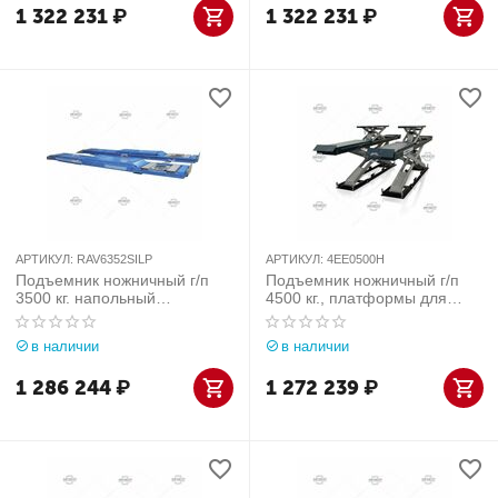
1 322 231
₽
1 322 231
₽
АРТИКУЛ:
RAV6352SILP
АРТИКУЛ:
4EE0500H
Подъемник ножничный г/п
Подъемник ножничный г/п
3500 кг. напольный
4500 кг., платформы для
низкопрофильный,
сход-развала. Velyen
платформы для сход-
(Испания) арт. 4EE0500H
в наличии
в наличии
развала, с подъем. второго
уровня Ravaglioli (Италия)
1 286 244
₽
1 272 239
₽
арт. RAV6352SILP