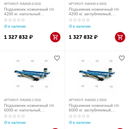
АРТИКУЛ:
RAV640.6.55SI
АРТИКУЛ:
RAV640.6.55ISI
Подъемник ножничный г/п
Подъемник ножничный г/п
4200 кг. напольный
4200 кг. заглубляемый,
платформы гладкие с
платформы гладкие с
подъем. второго уровня, с
подъем. второго уровня, с
в наличии
в наличии
люфт-детектором Ravaglioli
люфт-детектором Ravaglioli
(Италия) арт. RAV640.6.55SI
(Италия) арт. RAV640.6.55ISI
1 327 832
₽
1 327 832
₽
АРТИКУЛ:
RAV660.2.55SI
АРТИКУЛ:
RAV660.2.55ISI
Подъемник ножничный г/п
Подъемник ножничный г/п
6000 кг. напольный,
6000 кг. заглубляемый,
платформы для сход-
платформы для сход-
развала, с подъем. второго
развала, с подъем. второго
в наличии
в наличии
уровня Ravaglioli (Италия)
уровня Ravaglioli (Италия)
арт. RAV660.2.55SI
арт. RAV660.2.55ISI