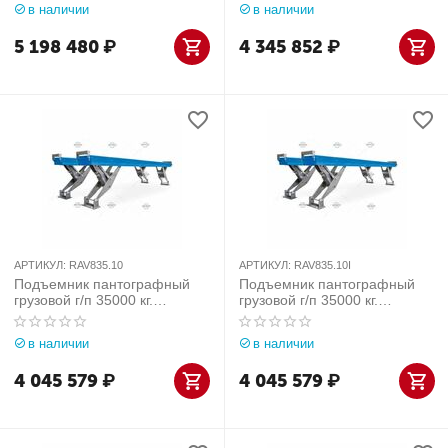
в наличии
в наличии
арт. RAV835.13I
5 198 480
₽
4 345 852
₽
АРТИКУЛ:
RAV835.10
АРТИКУЛ:
RAV835.10I
Подъемник пантографный
Подъемник пантографный
грузовой г/п 35000 кг.
грузовой г/п 35000 кг.
напольный, платформы
заглубляемый, платформы
гладкие Ravaglioli (Италия)
гладкие Ravaglioli (Италия)
в наличии
в наличии
арт. RAV835.10
арт. RAV835.10I
4 045 579
₽
4 045 579
₽