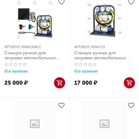
АРТИКУЛ:
KRW134ALC
АРТИКУЛ:
KRW-CS
Станция ручная для
Станция ручная для
заправки автомобильных
заправки автомобильных
кондиционеров KraftWell
кондиционеров KraftWell
(КНР) арт. KRW134ALC
(КНР) арт. KRW-CS
в наличии
в наличии
25 000
₽
17 000
₽