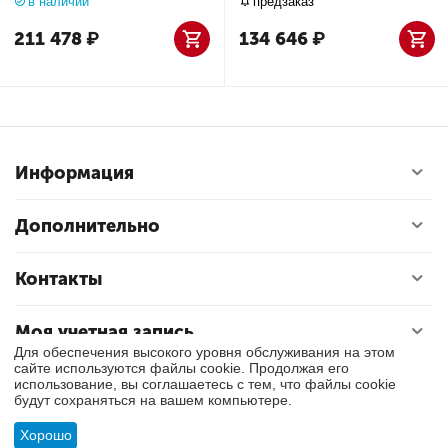
в наличии
предзаказ
211 478
₽
134 646
₽
Информация
Дополнительно
Контакты
Моя учетная запись
Для обеспечения высокого уровня обслуживания на этом
сайте используются файлы cookie. Продолжая его
использование, вы соглашаетесь с тем, что файлы cookie
© 2018 - 2026 Exly. Все права защищены.
будут сохраняться на вашем компьютере.
Хорошо