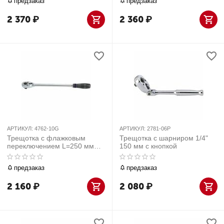
предзаказ
предзаказ
2 370
₽
2 360
₽
АРТИКУЛ:
4762-10G
АРТИКУЛ:
2781-06P
Трещотка с флажковым
Трещотка с шарниром 1/4"
переключением L=250 мм
150 мм с кнопкой
1/2"
предзаказ
предзаказ
2 160
₽
2 080
₽