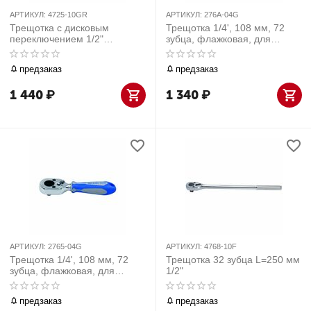
АРТИКУЛ:
4725-10GR
АРТИКУЛ:
276A-04G
Трещотка с дисковым
Трещотка 1/4', 108 мм, 72
переключением 1/2"
зубца, флажковая, для
резиновая ручка
головок и вставок (бит)
предзаказ
предзаказ
1 440
₽
1 340
₽
АРТИКУЛ:
2765-04G
АРТИКУЛ:
4768-10F
Трещотка 1/4', 108 мм, 72
Трещотка 32 зубца L=250 мм
зубца, флажковая, для
1/2"
вставок (бит)
предзаказ
предзаказ