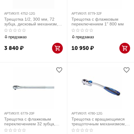
АРТИКУЛ:
4752-12G
АРТИКУЛ:
8779-32F
Трещотка 1/2, 300 мм, 72
Трещотка с флажковым
зубца, дисковый механизм,
переключением 1" 800 мм
поворотная голова с кнопкой
king tony 4752-12g
предзаказ
предзаказ
3 840
₽
10 950
₽
АРТИКУЛ:
6779-20F
АРТИКУЛ:
4780-12G
Трещотка с флажковым
Трещотка с вращающимся
переключением 32 зубца,
трещоточным механизмом,
3/4" 500 мм
1/2", 360°, 300 мм, 72 зуба