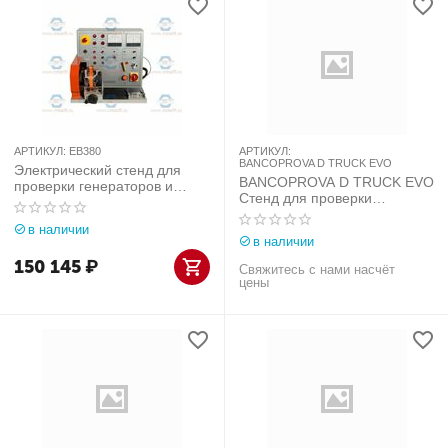
АРТИКУЛ:
EB380
АРТИКУЛ:
BANCOPROVA D TRUCK EVO
Электрический стенд для
BANCOPROVA D TRUCK EVO
проверки генераторов и
Стенд для проверки
стартеров TopAuto (Италия)
электрооборудования
арт. EB380
в наличии
легковых и грузовых
в наличии
автомобилей
150 145
₽
Свяжитесь с нами насчёт
цены