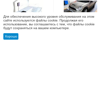
Для обеспечения высокого уровня обслуживания на этом
сайте используются файлы cookie. Продолжая его
использование, вы соглашаетесь с тем, что файлы cookie
будут сохраняться на вашем компьютере.
АРТИКУЛ:
дл-003
АРТИКУЛ:
SZ-3,5
Хорошо
люфт-детектор, нагрузка на
Пневматический тестер
ось автомобиля до 3тн
подвески до 3,5т SZ-3,5
UNIMETAL
в наличии
в наличии
Меню
Найти
Корзина
Отложенные
Сравнить
Учетная
товары
запись
Свяжитесь с нами насчёт
153 000
₽
цены