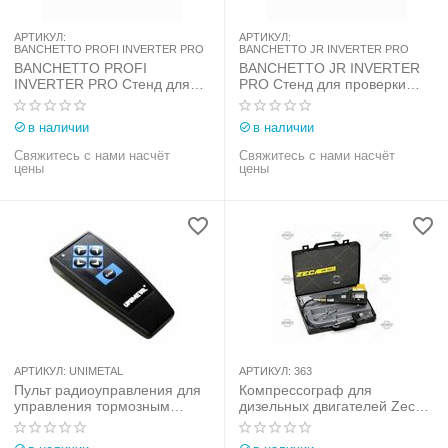
АРТИКУЛ:
АРТИКУЛ:
BANCHETTO PROFI INVERTER PRO
BANCHETTO JR INVERTER PRO
BANCHETTO PROFI
BANCHETTO JR INVERTER
INVERTER PRO Стенд для
PRO Стенд для проверки
проверки
электрооборудования
электрооборудования
легковых автомобилей
в наличии
в наличии
легковых автомобилей
Свяжитесь с нами насчёт
Свяжитесь с нами насчёт
цены
цены
АРТИКУЛ:
UNIMETAL
АРТИКУЛ:
363
Пульт радиоуправления для
Компрессограф для
управления тормозным
дизельных двигателей Zeca
стендом UNIMETAL
(Италия) арт. 363