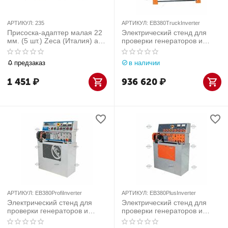
АРТИКУЛ:
235
АРТИКУЛ:
EB380TruckInverter
Присоска-адаптер малая 22
Электрический стенд для
мм. (5 шт.) Zeca (Италия) арт.
проверки генераторов и
235
стартеров TopAuto (Италия)
арт. EB380TruckInverter
предзаказ
в наличии
1 451
₽
936 620
₽
АРТИКУЛ:
EB380ProfiInverter
АРТИКУЛ:
EB380PlusInverter
Электрический стенд для
Электрический стенд для
проверки генераторов и
проверки генераторов и
стартеров TopAuto (Италия)
стартеров TopAuto (Италия)
арт. EB380ProfiInverter
арт. EB380PlusInverter