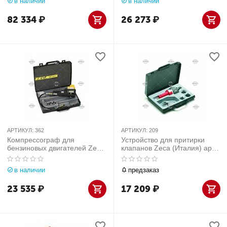
в наличии
в наличии
82 334
₽
26 273
₽
АРТИКУЛ:
362
АРТИКУЛ:
209
Компрессограф для
Устройство для притирки
бензиновых двигателей Zeca
клапанов Zeca (Италия) арт.
(Италия) арт. 362
209
в наличии
предзаказ
23 535
₽
17 209
₽