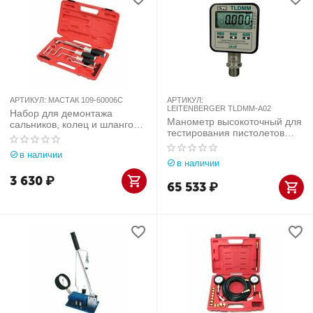
АРТИКУЛ:
МАСТАК 109-60006C
АРТИКУЛ:
LEITENBERGER TLDMM-A02
Набор для демонтажа
Манометр высокоточный для
сальников, колец и шлангов
тестирования пистолетов
МАСТАК 109-60006C
подкачки до 10 бар
в наличии
LEITENBERGER TLDMM-A02
в наличии
3 630
₽
65 533
₽