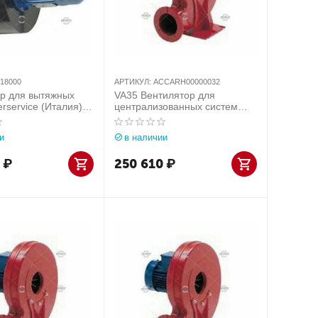
18000
АРТИКУЛ:
ACCARH00000032
р для вытяжных
VA35 Вентилятор для
rservice (Италия)
централизованных систем
000
Aerservice (Италия) арт.
ACCARH00000032
и
в наличии
₽
250 610
₽