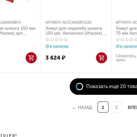
CA000000BT4
АРТИКУЛ:
ACCCA000ATS150
АРТИКУЛ:
AC
ля шланга 150 мм.
Хомут для перегиба шланга
Хомут для
Италия) арт.
150 мм. Aerservice (Италия)
75 мм Aers
00BT4
арт. ACCCA000ATS150
ACCCA00
в наличии
в наличи
Свяжитесь 
3 624
₽
цены
Показать еще 20 тов
НАЗАД
1
2
ВПЕ