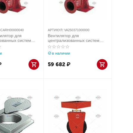
CARH00000040
АРТИКУЛ:
VA250371000000
илятор для
Вентилятор для
ованных систем
централизованных систем
 (Италия) арт.
Aerservice (Италия) арт.
0000040
VA250371000000
и
в наличии
₽
59 682
₽