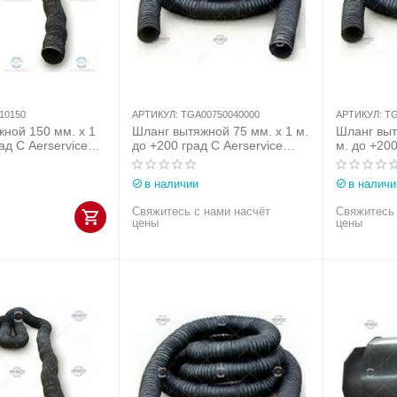
10150
АРТИКУЛ:
TGA00750040000
АРТИКУЛ:
TG
ной 150 мм. х 1
Шланг вытяжной 75 мм. х 1 м.
Шланг выт
ад С Aerservice
до +200 град С Aerservice
м. до +200
т. T19010150
(Италия) арт.
(Италия) а
TGA00750040000
TGA01500
в наличии
в наличи
Свяжитесь с нами насчёт
Свяжитесь 
цены
цены