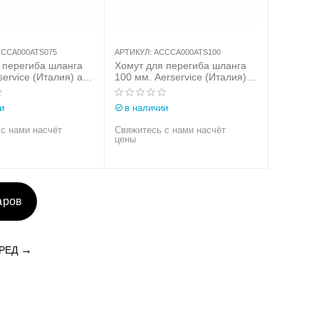
CCA000ATS075
АРТИКУЛ:
ACCCA000ATS100
 перегиба шланга
Хомут для перегиба шланга
ervice (Италия) арт.
100 мм. Aerservice (Италия)
0ATS075
арт. ACCCA000ATS100
и
в наличии
с нами насчёт
Свяжитесь с нами насчёт
цены
аров
РЕД