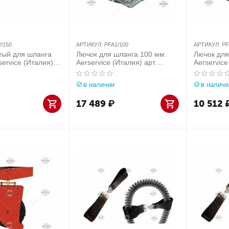
/150
АРТИКУЛ:
PFA1/100
АРТИКУЛ:
PF
тый для шланга
Лючок для шланга 100 мм.
Лючок для
service (Италия)
Aerservice (Италия) арт.
Aerservice
50
PFA1/100
PFA2/150
в наличии
в наличи
17 489
₽
10 512