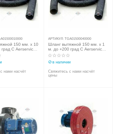
A01500010000
АРТИКУЛ:
TGA01500040000
яжной 150 мм. х 10
Шланг вытяжной 150 мм. х 1
 град С Aerservice
м. до +200 град С Aerservice
рт.
(Италия) арт.
010000
TGA01500040000
и
в наличии
с нами насчёт
Свяжитесь с нами насчёт
цены