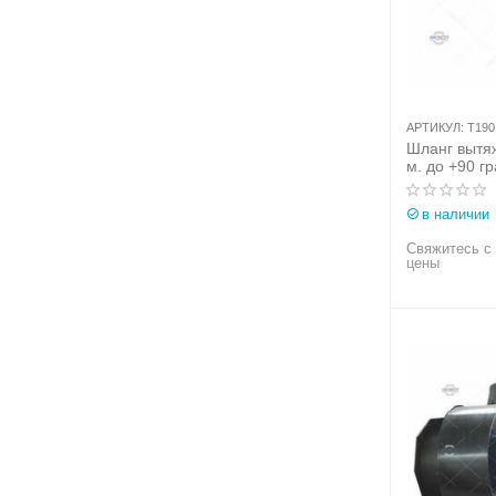
АРТИКУЛ:
T190
Шланг вытяж
м. до +90 гр
(Италия) ар
в наличии
Свяжитесь с
цены