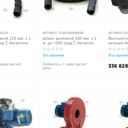
10125
АРТИКУЛ:
TGA01000040000
АРТИКУЛ:
EV
ной 125 мм. х 1
Шланг вытяжной 100 мм. х 1
Вентилято
ад С Aerservice
м. до +200 град С Aerservice
катушек Ae
т. T19010125
(Италия) арт.
арт. EV18
TGA01000040000
в наличии
в наличи
 нами насчёт
Свяжитесь с нами насчёт
336 828
цены