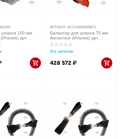
A2/150
АРТИКУЛ:
ACCCA000000BT1
 шланга 150 мм.
Балансир для шланга 75 мм.
 (Италия) арт.
Aerservice (Италия) арт.
ACCCA000000BT1
и
в наличии
₽
428 572
₽