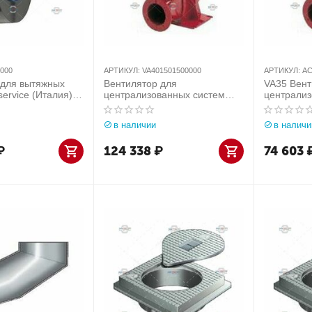
000
АРТИКУЛ:
VA401501500000
АРТИКУЛ:
AC
 для вытяжных
Вентилятор для
VA35 Вент
service (Италия)
централизованных систем
централиз
0
Aerservice (Италия) арт.
Aerservice
VA401501500000
ACCARH0
в наличии
в наличи
₽
124 338
₽
74 603