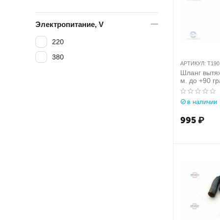
Электропитание, V
220
380
АРТИКУЛ:
T190
Шланг вытяж
м. до +90 гр
(Италия) ар
в наличии
995
₽