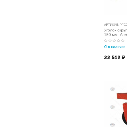
АРТИКУЛ:
PFC2
Уголок скры
150 мм. Aer
арт. PFC2/1
в наличии
22 512
₽