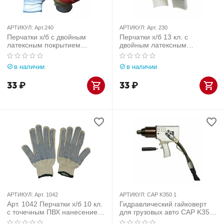
АРТИКУЛ:
Арт.240
АРТИКУЛ:
Арт. 230
Перчатки х/б с двойным
Перчатки х/б 13 кл. с
латексным покрытием
двойным латексным
ПРЕМИУМ (ГЛУБОКОЕ
покрытием СТАНДАРТ 42-44
НАНЕСЕНИЕ)
г
в наличии
в наличии
33
₽
33
₽
АРТИКУЛ:
Арт. 1042
АРТИКУЛ:
CAP K350 1
Арт. 1042 Перчатки х/б 10 кл.
Гидравлический гайковерт
с точечным ПВХ нанесением
для грузовых авто CAP K350
4-нитка СТАНДАРТ 44 г
1 (380в)