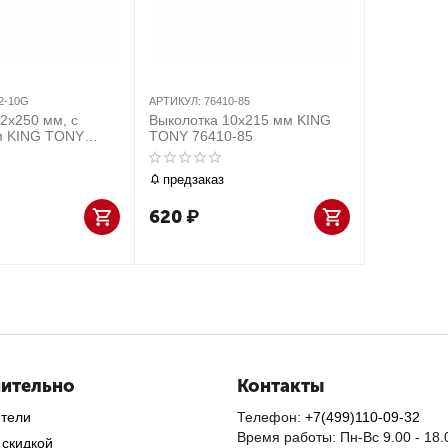
2-10G
АРТИКУЛ:
76410-85
2х250 мм, с
Выколотка 10х215 мм KING
м KING TONY
TONY 76410-85
предзаказ
620
₽
ительно
Контакты
ители
Телефон:
+7(499)110-09-32
Время работы: Пн-Вс 9.00 - 18.
 скидкой