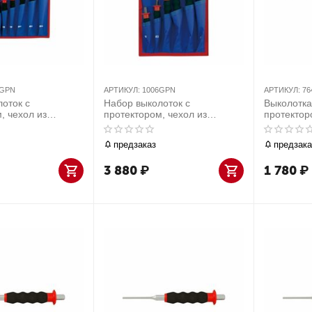
9GPN
АРТИКУЛ:
1006GPN
АРТИКУЛ:
76
оток с
Набор выколоток с
Выколотка
, чехол из
протектором, чехол из
протекто
 предметов KING
теторона, 6 предметов KING
76416-12
GPN
TONY 1006GPN
предзаказ
предзака
3 880
₽
1 780
₽