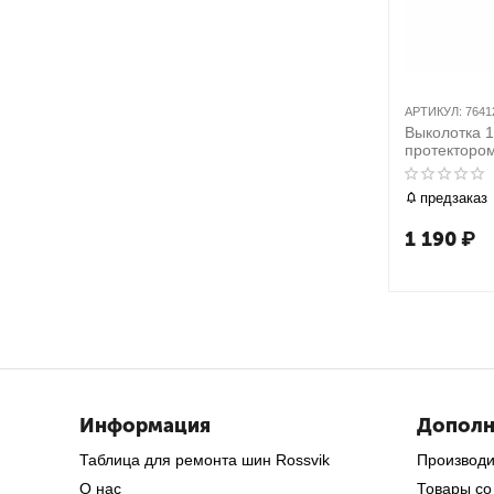
АРТИКУЛ:
7641
Выколотка 1
протекторо
76412-10G
предзаказ
1 190
₽
Информация
Дополн
Таблица для ремонта шин Rossvik
Производ
О нас
Товары со