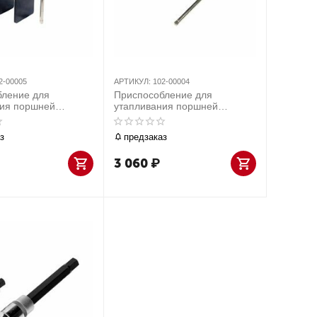
2-00005
АРТИКУЛ:
102-00004
бление для
Приспособление для
ния поршней
утапливания поршней
о цилиндра
тормозного цилиндра
02-00005
МАСТАК 102-00004
з
предзаказ
3 060
₽