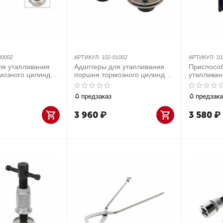
00002
АРТИКУЛ:
102-01002
АРТИКУЛ:
10
ля утапливания
Адаптеры для утапливания
Приспосо
мозного цилиндра
поршня тормозного цилиндра
утаплива
02-00003 МАСТАК
к набору 102-00007C МАСТАК
тормозног
102-01002
МАСТАК 1
предзаказ
предзака
3 960
₽
3 580
₽