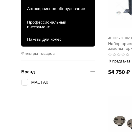
Автосервисное оборудование
Профессиональный
инструмент
АРТИКУЛ:
102-
Пакеты для колес
Набор прис
замены тор
6 л, компле
Фильтры товаров
адаптеров, 
предзаказ
МАСТАК 10
54 750
₽
Бренд
МАСТАК