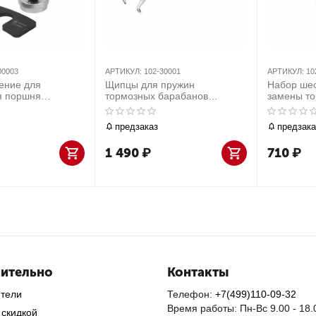
00003
АРТИКУЛ:
102-30001
АРТИКУЛ:
10
ение для
Щипцы для пружин
Набор шес
я поршня
тормозных барабанов
замены то
цилиндра, VAG, 3
МАСТАК 102-30001
MB, 2 пре
АСТАК 102-00003
20002
предзаказ
предзака
1 490
₽
710
₽
ительно
Контакты
ители
Телефон:
+7(499)110-09-32
Время работы: Пн-Вс 9.00 - 18.
 скидкой