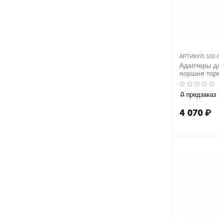
АРТИКУЛ:
102-
Адаптеры д
поршня тор
к набору 1
102-00002
предзаказ
4 070
₽