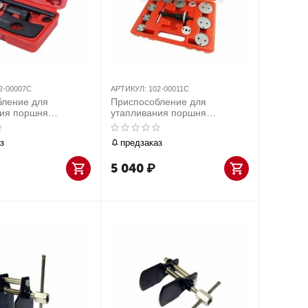
2-00007C
АРТИКУЛ:
102-00011C
бление для
Приспособление для
ния поршня
утапливания поршня
о цилиндра, кейс, 7
тормозного цилиндра, кейс,
в МАСТАК 102-
12 предметов МАСТАК 102-
з
предзаказ
00011C
5 040
₽