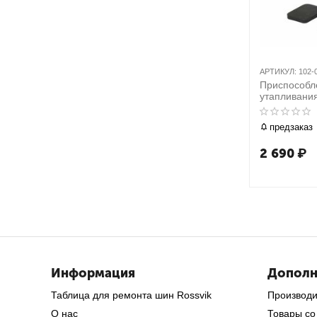
АРТИКУЛ:
102-
Приспособл
утапливани
тормозного 
предмета М
предзаказ
2 690
₽
Информация
Дополн
Таблица для ремонта шин Rossvik
Производ
О нас
Товары со