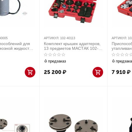
40005
АРТИКУЛ:
102-40113
АРТИКУЛ:
10
пособлений для
Комплект крышек адаптеров,
Приспосо
мозной жидкости,
13 предметов МАСТАК 102-
утаплива
кт крышек
40113
тормозног
15 предметов
предмето
предзаказ
предзака
2-40005
00007C
25 200
₽
7 910
₽