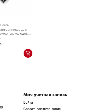
2-20002
тигранников для
рмозных колодок
дмета МАСТАК 102-
з
Моя учетная запись
Войти
00
Создать учетную запись