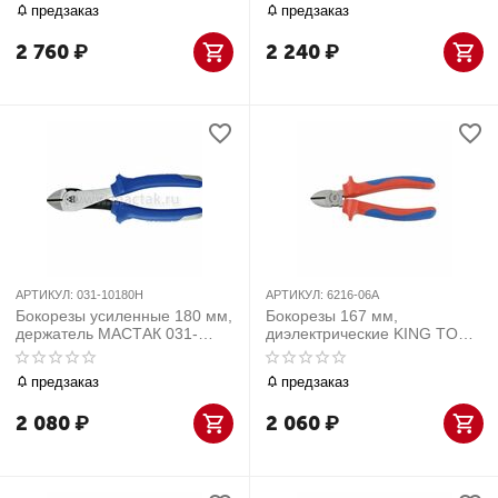
предзаказ
предзаказ
2 760
₽
2 240
₽
АРТИКУЛ:
031-10180H
АРТИКУЛ:
6216-06A
Бокорезы усиленные 180 мм,
Бокорезы 167 мм,
держатель МАСТАК 031-
диэлектрические KING TONY
10180H
6216-06A
предзаказ
предзаказ
2 080
₽
2 060
₽