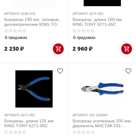
АРТИКУЛ:
6236-07A
АРТИКУЛ:
6271-65C
Бокорезы 190 мм, силовые,
Бокорезы, длина 160 мм
диэлектрические KING TONY
KING TONY 6271-65C
6236-07A
предзаказ
предзаказ
2 230
₽
2 960
₽
АРТИКУЛ:
6271-05C
АРТИКУЛ:
031-10200H
Бокорезы, длина 125 мм
Бокорезы усиленные 200 мм,
KING TONY 6271-05C
держатель МАСТАК 031-
10200H