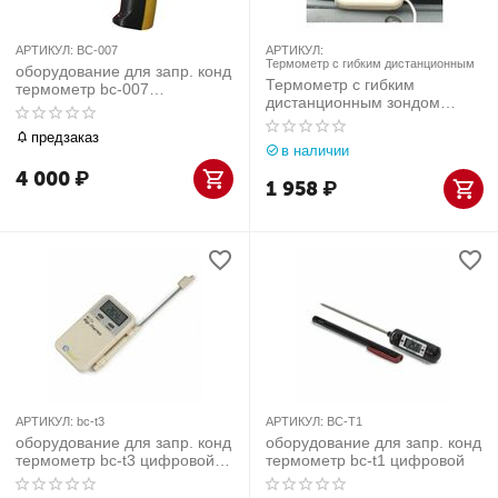
АРТИКУЛ:
BC-007
АРТИКУЛ:
Термометр с гибким дистанционным
оборудование для запр. конд
Термометр с гибким
термометр bc-007
дистанционным зондом
электронный дистанционный
ЮниСовСервис
предзаказ
в наличии
4 000
₽
1 958
₽
АРТИКУЛ:
bc-t3
АРТИКУЛ:
BC-T1
оборудование для запр. конд
оборудование для запр. конд
термометр bc-t3 цифровой с
термометр bc-t1 цифровой
щупом