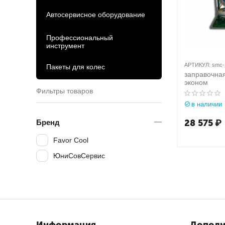
Автосервисное оборудование
Профессиональный
инструмент
АРТИКУЛ:
smc-
Пакеты для колес
заправочная
эконом
Фильтры товаров
в наличии
28 575
₽
Бренд
Favor Cool
ЮниСовСервис