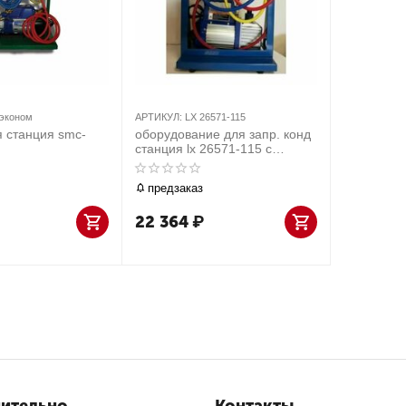
эконом
АРТИКУЛ:
LX 26571-115
 станция smc-
оборудование для запр. конд
станция lx 26571-115 с
четырехвентильным
манометрическим
предзаказ
коллектором
22 364
₽