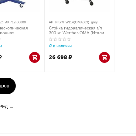
СТАК 712-00800
АРТИКУЛ:
W114(OMA603)_grey
лескопическая
Стойка гидравлическая г/п
сионная
300 кг. Werther-OMA (Италия)
енчатая МАСТАК
арт. W114(OMA603)_grey
и
в наличии
₽
26 698
₽
аров
РЕД