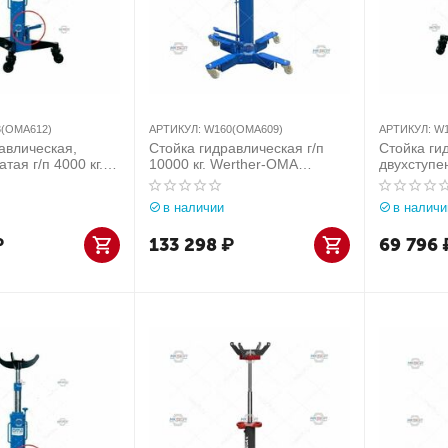
(OMA612)
АРТИКУЛ:
W160(OMA609)
АРТИКУЛ:
W1
авлическая,
Стойка гидравлическая г/п
Стойка ги
тая г/п 4000 кг.
10000 кг. Werther-OMA
двухступен
 (Италия) арт.
(Италия) арт. W160(OMA609)
Werther-O
12)
W112(OMA
в наличии
в наличи
₽
133 298
₽
69 796