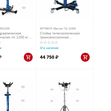
RS1200
АРТИКУЛ:
Мастак 711-11000
дравлическая,
Стойка телескопическая
чатая г/п 1200 кг.
трансмиссионная
ания) арт.
пневмогидравлическая 1000
кг мастак 711-11000 MACTAK
и
в наличии
₽
44 750
₽