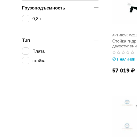
Грузоподъемность
0,8 т
АРТИКУЛ:
W21
Тип
Стойка гидр
двухступенча
Werther-OMA
Плата
W210(OMA6
в наличии
стойка
57 019
₽