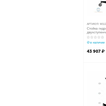
АРТИКУЛ:
W112
Стойка гидр
двухступенча
Werther-OMA
W112(OMA61
в наличии
43 907
₽