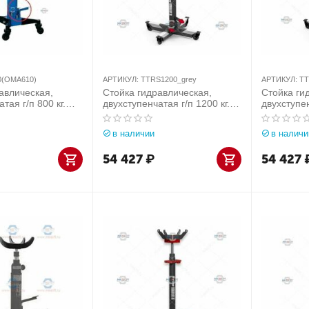
0(OMA610)
АРТИКУЛ:
TTRS1200_grey
АРТИКУЛ:
TT
авлическая,
Стойка гидравлическая,
Стойка ги
тая г/п 800 кг.
двухступенчатая г/п 1200 кг.
двухступен
 (Италия) арт.
MEGA (Испания) арт.
MEGA (Исп
10)
TTRS1200_grey
TTRS1200
в наличии
в наличи
54 427
₽
54 427