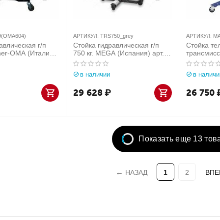
9(OMA604)
АРТИКУЛ:
TRS750_grey
АРТИКУЛ:
МА
авлическая г/п
Стойка гидравлическая г/п
Стойка те
ther-OMA (Италия)
750 кг. MEGA (Испания) арт.
трансмис
OMA604)
TRS750_grey
двухступ
712-00800
в наличии
в наличи
29 628
₽
26 750
Показать еще 13 тов
НАЗАД
1
2
ВПЕ