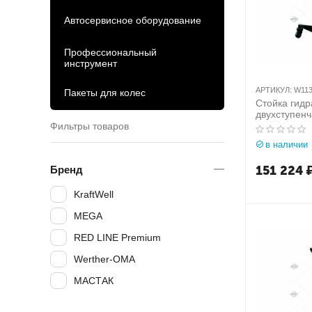
Автосервисное оборудование
Профессиональный
инструмент
АРТИКУЛ:
W113
Пакеты для колес
Стойка гидр
двухступенча
Werther-OMA
Фильтры товаров
W113(OMA6
в наличии
151 224
Бренд
KraftWell
MEGA
RED LINE Premium
Werther-OMA
МАСТАК