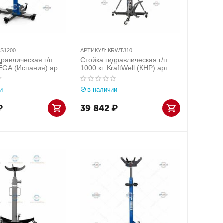
S1200
АРТИКУЛ:
KRWTJ10
дравлическая г/п
Стойка гидравлическая г/п
EGA (Испания) арт.
1000 кг. KraftWell (КНР) арт.
KRWTJ10
и
в наличии
₽
39 842
₽