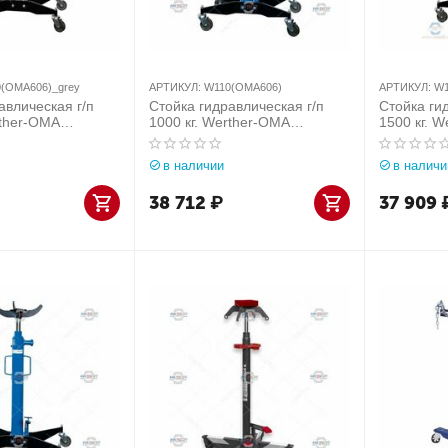
(OMA606)_grey
АРТИКУЛ:
W110(OMA606)
АРТИКУЛ:
W1
авлическая г/п
Стойка гидравлическая г/п
Стойка ги
rther-OMA
1000 кг. Werther-OMA
1500 кг. 
.
(Италия) арт. W110(OMA606)
(Италия) а
06)_grey
W111(OMA
в наличии
в наличи
38 712
₽
37 909