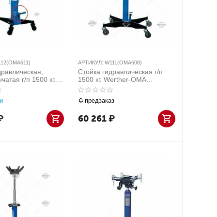
12(OMA611)
АРТИКУЛ:
W111(OMA608)
дравлическая,
Стойка гидравлическая г/п
чатая г/п 1500 кг.
1500 кг. Werther-OMA
MA (Италия) арт.
(Италия) арт. W111(OMA608)
611)
и
предзаказ
₽
60 261
₽