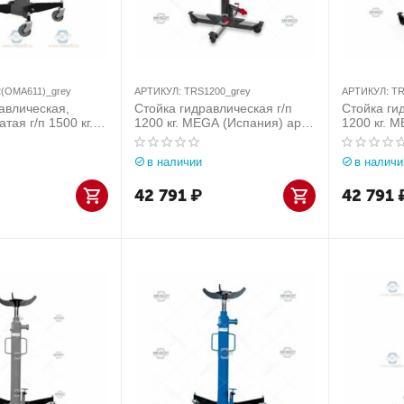
(OMA611)_grey
АРТИКУЛ:
TRS1200_grey
АРТИКУЛ:
TR
авлическая,
Стойка гидравлическая г/п
Стойка ги
тая г/п 1500 кг.
1200 кг. MEGA (Испания) арт.
1200 кг. M
 (Италия) арт.
TRS1200_grey
TRS1200
1)_grey
в наличии
в наличи
42 791
₽
42 791