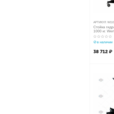
АРТИКУЛ:
W110
Стойка гидр
1000 кг. We
(Италия) арт
W110(OMA6
в наличии
38 712
₽