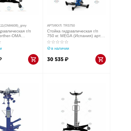
11(OMA608)_grey
АРТИКУЛ:
TRS750
дравлическая г/п
Стойка гидравлическая г/п
Werther-OMA
750 кг. MEGA (Испания) арт.
рт.
TRS750
608)_grey
и
в наличии
₽
30 535
₽