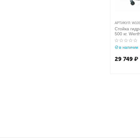
АРТИКУЛ:
W10
Стойка гидр
500 кг. Wer
арт. W109(
в наличии
29 749
₽