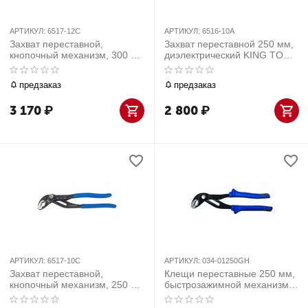
АРТИКУЛ:
6517-12C
АРТИКУЛ:
6516-10A
Захват переставной,
Захват переставной 250 мм,
кнопочный механизм, 300 мм
диэлектрический KING TONY
KING TONY 6517-12C
6516-10A
предзаказ
предзаказ
3 170
₽
2 800
₽
АРТИКУЛ:
6517-10C
АРТИКУЛ:
034-01250GH
Захват переставной,
Клещи переставные 250 мм,
кнопочный механизм, 250 мм
быстрозажимной механизм,
KING TONY 6517-10C
держатель МАСТАК 034-
01250GH