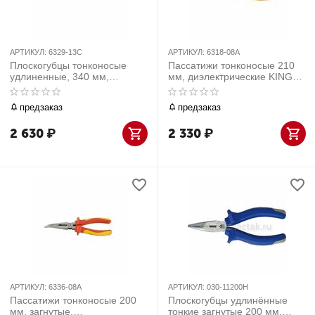
АРТИКУЛ:
6329-13C
АРТИКУЛ:
6318-08A
Плоскогубцы тонконосые
Пассатижи тонконосые 210
удлиненные, 340 мм,
мм, диэлектрические KING
двойной шарнир KING TONY
TONY 6318-08A
6329-13C
предзаказ
предзаказ
2 630
₽
2 330
₽
АРТИКУЛ:
6336-08A
АРТИКУЛ:
030-11200H
Пассатижи тонконосые 200
Плоскогубцы удлинённые
мм, загнутые,
тонкие загнутые 200 мм,