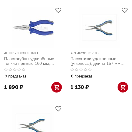
АРТИКУЛ:
030-10160H
АРТИКУЛ:
6317-06
Плоскогубцы удлинённые
Пассатижи удлиненные
тонкие прямые 160 мм,
(утконосы), длина 157 мм
держатель МАСТАК 030-
KING TONY 6317-06
10160H
предзаказ
предзаказ
1 890
₽
1 130
₽