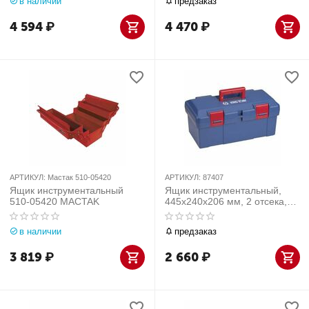
в наличии
предзаказ
4 594
₽
4 470
₽
АРТИКУЛ:
Мастак 510-05420
АРТИКУЛ:
87407
Ящик инструментальный
Ящик инструментальный,
510-05420 MACTAK
445x240x206 мм, 2 отсека,
полипропилен 87407
в наличии
предзаказ
3 819
₽
2 660
₽