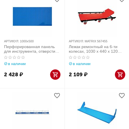
АРТИКУЛ:
1000х500
АРТИКУЛ:
MATRIX 567455
Перфорированная панель
Лежак ремонтный на 6-ти
для инструмента, отверстия
колесах, 1030 х 440 х 120
10х10 мм Практик
мм, поднимающийся
подголовник MATRIX 567455
в наличии
в наличии
2 428
₽
2 109
₽