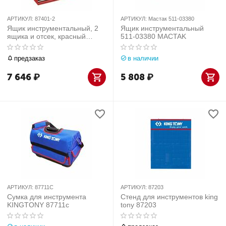
АРТИКУЛ:
87401-2
АРТИКУЛ:
Мастак 511-03380
Ящик инструментальный, 2
Ящик инструментальный
ящика и отсек, красный
511-03380 MACTAK
87401-2
предзаказ
в наличии
7 646
₽
5 808
₽
АРТИКУЛ:
87711С
АРТИКУЛ:
87203
Сумка для инструмента
Стенд для инструментов king
KINGTONY 87711с
tony 87203