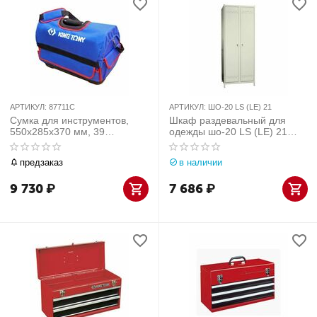
АРТИКУЛ:
87711C
АРТИКУЛ:
ШО-20 LS (LE) 21
Сумка для инструментов,
Шкаф раздевальный для
550х285х370 мм, 39
одежды шо-20 LS (LE) 21
карманов,
Практик
водонепроницаемый нейлон
предзаказ
в наличии
87711C
9 730
₽
7 686
₽