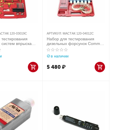
СТАК 120-03019C
АРТИКУЛ:
МАСТАК 120-04012C
 тестирования
Набор для тестирования
 систем впрыска
дизельных форсунок Common
 автомобилей
Rail МАСТАК 120-04012C
20-03019C
и
в наличии
5 480
₽