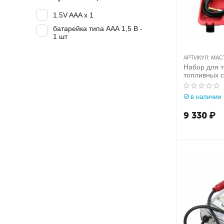
1.5V AAA х 1
батарейка типа ААА 1,5 В -
1 шт
АРТИКУЛ:
МАСТ
Набор для 
топливных 
европейски
МАСТАК 12
в наличии
9 330
₽