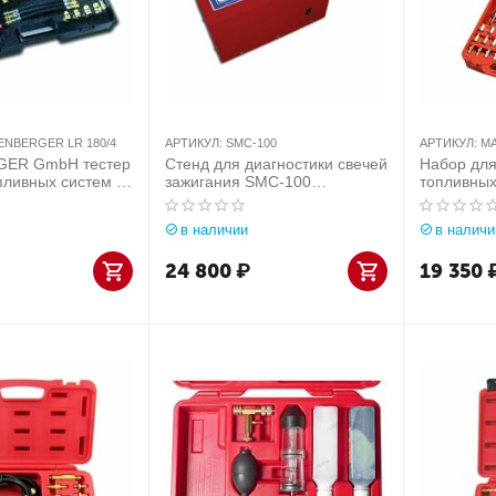
ENBERGER LR 180/4
АРТИКУЛ:
SMC-100
АРТИКУЛ:
МА
GER GmbH тестер
Стенд для диагностики свечей
Набор для
пливных систем с
зажигания SMC-100
топливны
 30 адаптерами
ЮниСовСервис
120-0004
й кейс)
в наличии
в наличи
24 800
₽
19 350