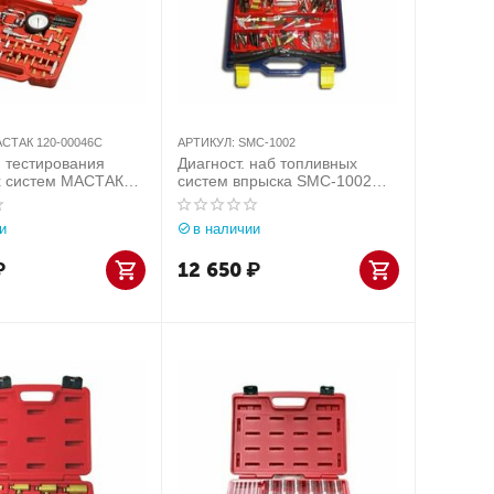
СТАК 120-00046C
АРТИКУЛ:
SMC-1002
 тестирования
Диагност. наб топливных
х систем МАСТАК
систем впрыска SMC-1002
6C
ЮниСовСервис
и
в наличии
₽
12 650
₽