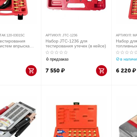
АК 120-03015C
АРТИКУЛ:
JTC-1236
АРТИКУЛ:
МА
тестирования
Набор JTC-1236 для
Набор для
систем впрыска
тестирования утечек (в кейсе)
топливных
х автомобилей
азиатских
0-03015C
МАСТАК 1
предзаказ
в наличи
7 550
₽
6 220
₽