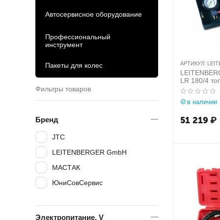
Автосервисное оборудование
Профессиональный
инструмент
АРТИКУЛ:
LEIT
Пакеты для колес
LEITENBER
LR 180/4 то
шлангами и
Фильтры товаров
(пластиковы
в наличии
51 219
₽
Бренд
JTC
LEITENBERGER GmbH
МАСТАК
ЮниСовСервис
Электропитание, V