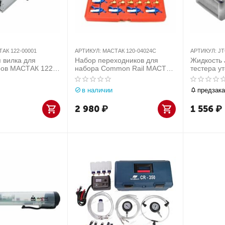
АК 122-00001
АРТИКУЛ:
МАСТАК 120-04024C
АРТИКУЛ:
JT
 вилка для
Набор переходников для
Жидкость 
ров МАСТАК 122-
набора Common Rail МАСТАК
тестера у
120-04024C
250мл
в наличии
предзака
2 980
₽
1 556
₽