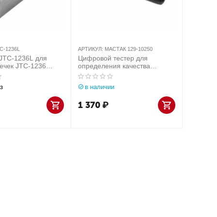
C-1236L
АРТИКУЛ:
МАСТАК 129-10250
JTC-1236L для
Цифровой тестер для
течек JTC-1236
определения качества
тормозной жидкости МАСТАК
129-10250
з
в наличии
1 370
₽