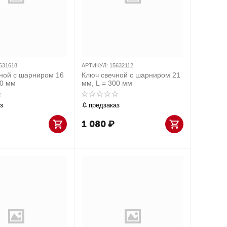
631618
АРТИКУЛ:
15632112
ной с шарниром 16
Ключ свечной с шарниром 21
50 мм
мм, L = 300 мм
з
предзаказ
1 080
₽