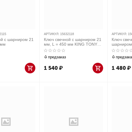
2115
АРТИКУЛ:
15632118
АРТИКУЛ:
15
ой с шарниром 21
Ключ свечной с шарниром 21
Ключ свеч
 мм
мм, L = 450 мм KING TONY
шарниром
15632118
предзаказ
предзака
1 540
₽
1 480
₽