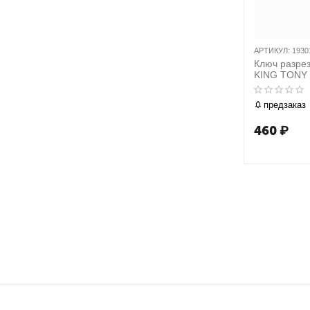
АРТИКУЛ:
1930
Ключ разре
KING TONY 
предзаказ
460
₽