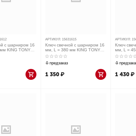
1612
АРТИКУЛ:
15631615
АРТИКУЛ:
15
ой с шарниром 16
Ключ свечной с шарниром 16
Ключ свеч
0 мм KING TONY
мм, L = 380 мм KING TONY
мм, L = 4
15631615
предзаказ
предзака
1 350
₽
1 430
₽