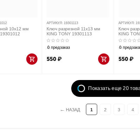
1012
АРТИКУЛ:
19301113
АРТИКУЛ:
19
зной 10x12 мм
Ключ разрезной 11x13 мм
Ключ разр
19301012
KING TONY 19301113
KING TON
предзаказ
предзака
550
₽
550
₽
Показать еще 20 тов
НАЗАД
1
2
3
4