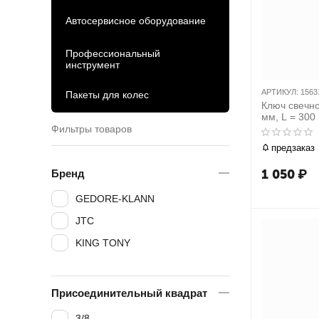
Автосервисное оборудование
Профессиональный
инструмент
АРТИКУЛ:
1563
Пакеты для колес
Ключ свечн
мм, L = 30
15631612
Фильтры товаров
предзаказ
1 050
₽
Бренд
GEDORE-KLANN
JTC
KING TONY
Присоединительный квадрат
3/8