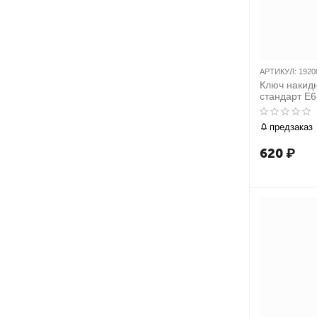
АРТИКУЛ:
1920
Ключ накид
стандарт E
19200608
предзаказ
620
₽