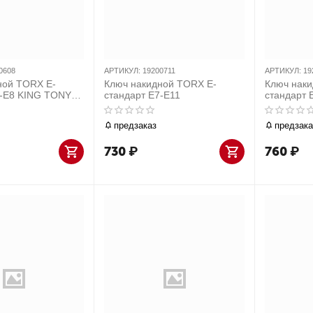
0608
АРТИКУЛ:
19200711
АРТИКУЛ:
19
ной TORX E-
Ключ накидной TORX E-
Ключ наки
6-E8 KING TONY
стандарт E7-E11
стандарт 
предзаказ
предзака
730
₽
760
₽