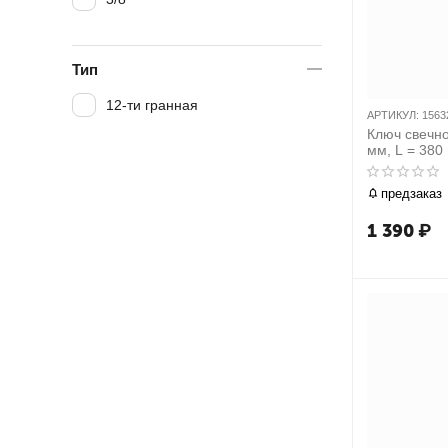
Тип
12-ти гранная
АРТИКУЛ:
1563
Ключ свечн
мм, L = 380
предзаказ
1 390
₽