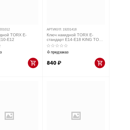
201012
АРТИКУЛ:
19201418
дной TORX E-
Ключ накидной TORX E-
E10-E12
стандарт E14-E18 KING TONY
19201418
з
предзаказ
840
₽