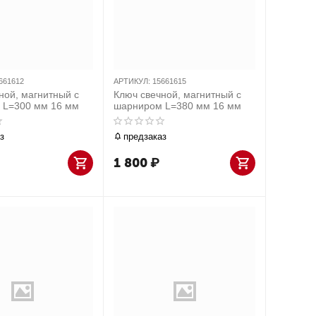
661612
АРТИКУЛ:
15661615
ной, магнитный с
Ключ свечной, магнитный с
 L=300 мм 16 мм
шарниром L=380 мм 16 мм
з
предзаказ
1 800
₽