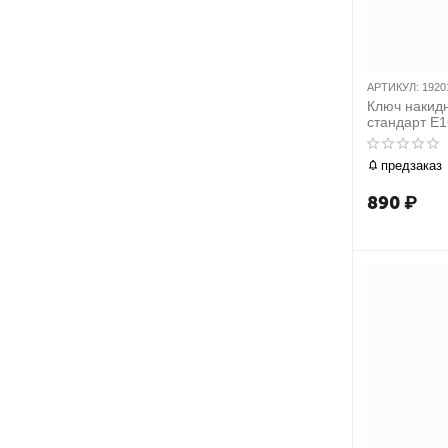
АРТИКУЛ:
1920
Ключ накид
стандарт E
предзаказ
890
₽