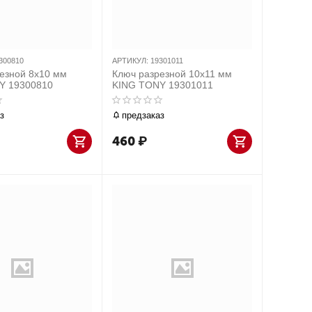
300810
АРТИКУЛ:
19301011
езной 8х10 мм
Ключ разрезной 10x11 мм
Y 19300810
KING TONY 19301011
з
предзаказ
460
₽