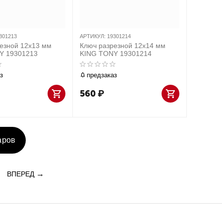
301213
АРТИКУЛ:
19301214
езной 12x13 мм
Ключ разрезной 12x14 мм
Y 19301213
KING TONY 19301214
з
предзаказ
560
₽
аров
ВПЕРЕД