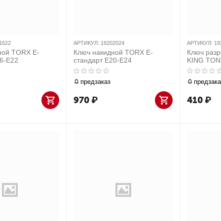
1622
АРТИКУЛ:
19202024
АРТИКУЛ:
19
ной TORX E-
Ключ накидной TORX E-
Ключ разр
16-E22
стандарт E20-E24
KING TON
предзаказ
предзака
970
₽
410
₽