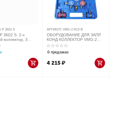
-P 3602 S
АРТИКУЛ:
VMG-2 R22-B
 3602 S: 2-х
ОБОРУДОВАНИЕ ДЛЯ ЗАПР.
й коллектор, 3
КОНД КОЛЛЕКТОР VMG-2
 psi по 90 см 1/4
R22-B манометрический (для
4, R-22, R-404)
работы с фреонами R22,
и
предзаказ
R134A
4 215
₽