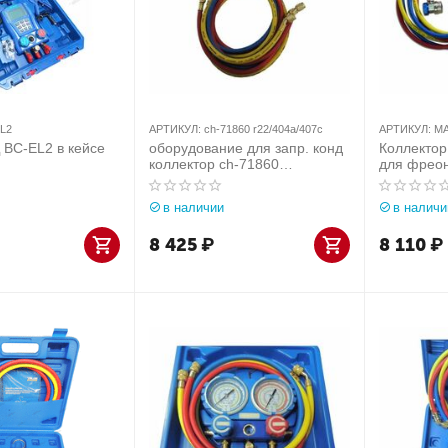
L2
АРТИКУЛ:
ch-71860 r22/404a/407c
АРТИКУЛ:
МА
C-EL2 в кейсе
оборудование для запр. конд
Коллектор
коллектор ch-71860
для фрео
r22/404a/407c
105-20001
манометрический 3-х
в наличии
в наличи
вентильный
8 425
₽
8 110
₽