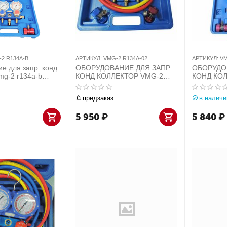
2 R134A-B
АРТИКУЛ:
VMG-2 R134A-02
АРТИКУЛ:
VM
е для запр. конд
ОБОРУДОВАНИЕ ДЛЯ ЗАПР.
ОБОРУДОВ
mg-2 r134a-b
КОНД КОЛЛЕКТОР VMG-2
КОНД КО
еский в кейсе
R134A-02 манометрический в
R22-B wil
кейсе
манометри
предзаказ
в наличи
комплекте
5 950
₽
5 840
₽