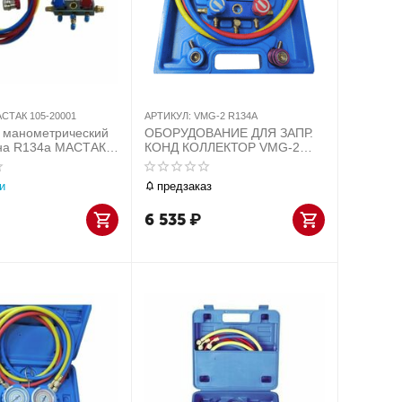
СТАК 105-20001
АРТИКУЛ:
VMG-2 R134A
 манометрический
ОБОРУДОВАНИЕ ДЛЯ ЗАПР.
на R134a МАСТАК
КОНД КОЛЛЕКТОР VMG-2
R134A манометрический в
пласт.кейсе
и
предзаказ
6 535
₽