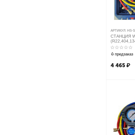
АРТИКУЛ:
HS-S
СТАНЦИЯ W
(R22,404,134
шлангами в 
предзаказ
4 465
₽