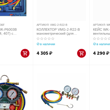
36F
АРТИКУЛ:
VMG-2-R22-B
АРТИКУЛ:
WK
K-P6003B
КОЛЛЕКТОР VMG-2-R22-B
КЕЙС WK-P
, 407) с
манометрический (для
вентильны
кейсе ( HS-S36F)
работы с фреонами R22,
шланга 800
R134A, R404A, R407C)
SAE, (R-13
в наличии
в наличи
4 305
₽
4 290
₽