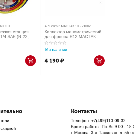
60-101
АРТИКУЛ:
МАСТАК 105-21002
еская станция
Коллектор манометрический
1/4 SAE (R-22, R-
для фреона R12 МАСТАК
a, R-407C)
105-21002
в наличии
4 190
₽
ительно
Контакты
ители
Телефон:
+7(499)110-09-32
Время работы: Пн-Вс 9.00 - 18.
 скидкой
г. Москва, 3-я Парковая, д. 55 