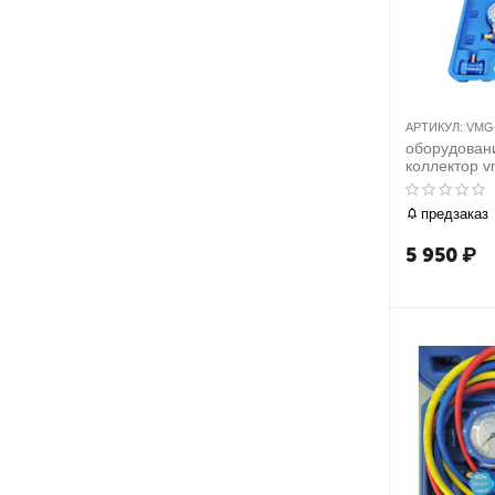
АРТИКУЛ:
VMG-
оборудовани
коллектор v
манометрич
предзаказ
5 950
₽