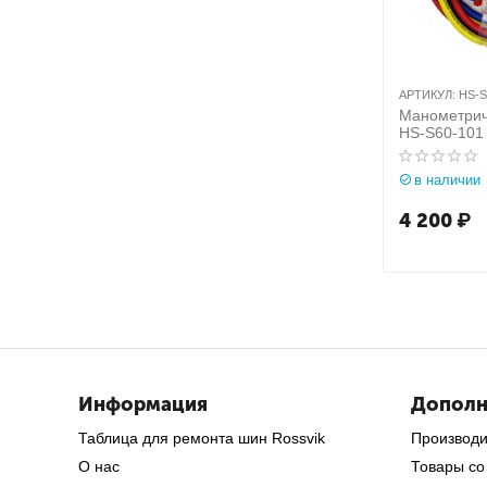
АРТИКУЛ:
HS-S
Манометрич
HS-S60-101 
134a, R-404
в наличии
4 200
₽
Информация
Дополн
Таблица для ремонта шин Rossvik
Производ
О нас
Товары со