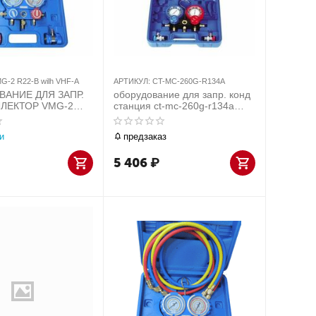
G-2 R22-B wilh VHF-A
АРТИКУЛ:
CT-MC-260G-R134A
АНИЕ ДЛЯ ЗАПР.
оборудование для запр. конд
ЛЛЕКТОР VMG-2
станция ct-mc-260g-r134a
h VHF-A
манометрическая со
ческий, в
шлангами и муфтами
и
предзаказ
 2 быстросъ
5 406
₽