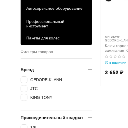
Автосервисное оборудование
Профессиональный
инструмент
АРТИКУЛ:
Пакеты для колес
GEDORE-KLANN
Ключ торцев
зажигания K
Фильтры товаров
GEDORE-K
в наличии
Бренд
2 652
₽
GEDORE-KLANN
JTC
KING TONY
Присоединительный квадрат
3/8