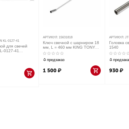
АРТИКУЛ:
15631818
АРТИКУЛ:
JT
 KL-0127-41
Ключ свечной с шарниром 18
Головка с
ой для свечей
мм, L = 460 мм KING TONY
1540
L-0127-41
15631818
LANN
предзаказ
предзака
1 500
₽
930
₽