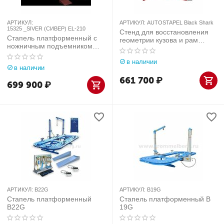
АРТИКУЛ:
АРТИКУЛ:
AUTOSTAPEL Black Shark
15325 _SIVER (СИВЕР) ЕL-210
Стенд для восстановления
Cтапель платформенный с
геометрии кузова и рам
ножничным подъемником
AUTOSTAPEL Black Shark
SIVER (сивер) еl-210
в наличии
в наличии
661 700
₽
699 900
₽
АРТИКУЛ:
B22G
АРТИКУЛ:
B19G
Стапель платформенный
Стапель платформенный B
B22G
19G