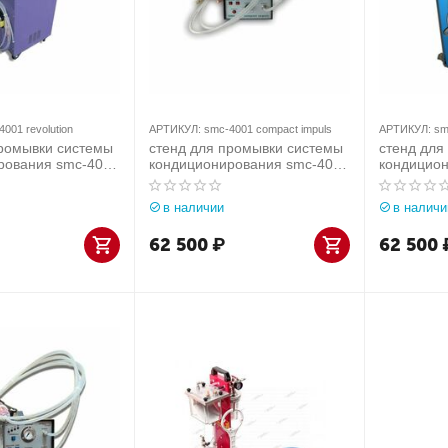
4001 revolution
АРТИКУЛ:
smc-4001 compact impuls
АРТИКУЛ:
sm
промывки системы
стенд для промывки системы
стенд для
рования smc-4001
кондиционирования smc-4001
кондицио
compact impuls
(220v)
в наличии
в наличи
62 500
₽
62 500