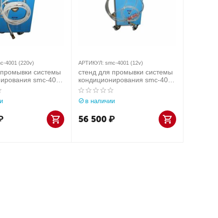
c-4001 (220v)
АРТИКУЛ:
smc-4001 (12v)
 промывки системы
стенд для промывки системы
нирования smc-4001
кондиционирования smc-4001
(12v)
и
в наличии
₽
56 500
₽