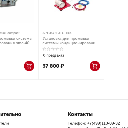
4001 compact
АРТИКУЛ:
JTC-1409
промывки системы
Установка для промывки
рования smc-4001
системы кондиционирования
JTC /1
предзаказ
37 800
₽
ительно
Контакты
ители
Телефон:
+7(499)110-09-32