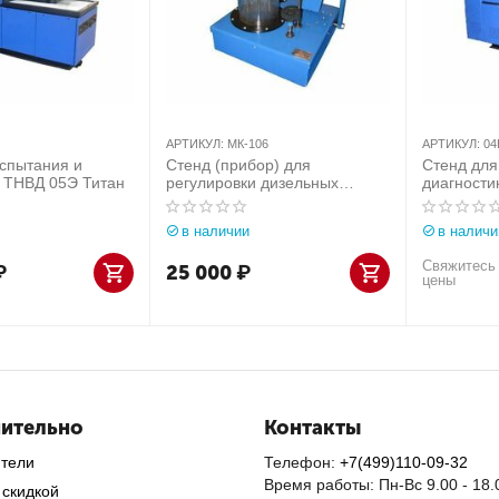
АРТИКУЛ:
МК-106
АРТИКУЛ:
04
испытания и
Стенд (прибор) для
Стенд для
и ТНВД 05Э Титан
регулировки дизельных
диагности
форсунок МК-106
в наличии
в наличи
Свяжитесь 
₽
25 000
₽
цены
ительно
Контакты
ители
Телефон:
+7(499)110-09-32
Время работы: Пн-Вс 9.00 - 18.
 скидкой