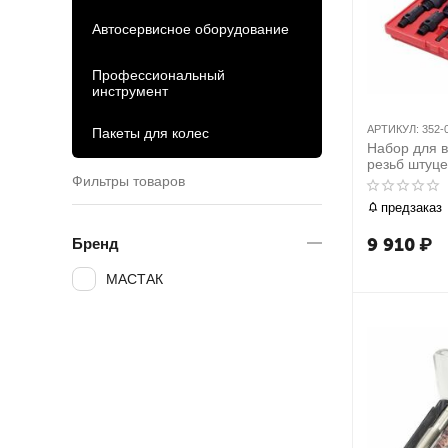
Автосервисное оборудование
Профессиональный
инструмент
АРТИКУЛ:
352-
Пакеты для колес
Набор для 
резьб штуц
кондиционир
Фильтры товаров
предметов 
предзаказ
00009C
9 910
₽
Бренд
МАСТАК