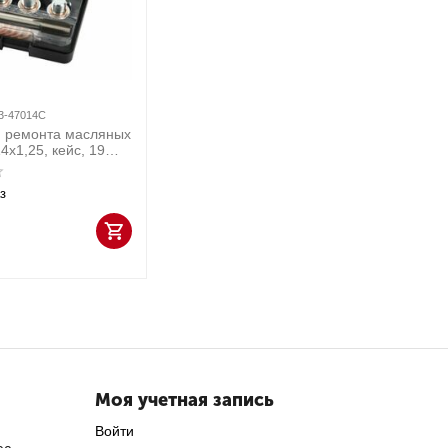
3-47014C
я ремонта масляных
4х1,25, кейс, 19
в МАСТАК 103-
з
Моя учетная запись
Войти