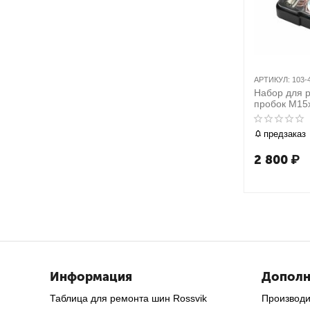
АРТИКУЛ:
103-
Набор для 
пробок М15х
предметов 
47015С
предзаказ
2 800
₽
Информация
Дополн
Таблица для ремонта шин Rossvik
Производ