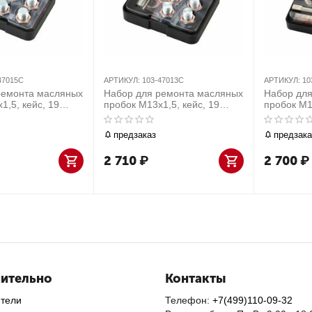
47015C
АРТИКУЛ:
103-47013C
АРТИКУЛ:
10
ремонта масляных
Набор для ремонта масляных
Набор дл
1,5, кейс, 19
пробок М13х1,5, кейс, 19
пробок М1
МАСТАК 103-
предметов МАСТАК 103-
предмето
47013C
47014С
предзаказ
предзака
2 710
₽
2 700
₽
ительно
Контакты
ители
Телефон:
+7(499)110-09-32