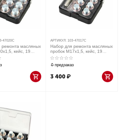
3-47020C
АРТИКУЛ:
103-47017C
я ремонта масляных
Набор для ремонта масляных
0х1,5, кейс, 19
пробок М17х1,5, кейс, 19
в МАСТАК 103-
предметов МАСТАК 103-
47017С
з
предзаказ
3 400
₽