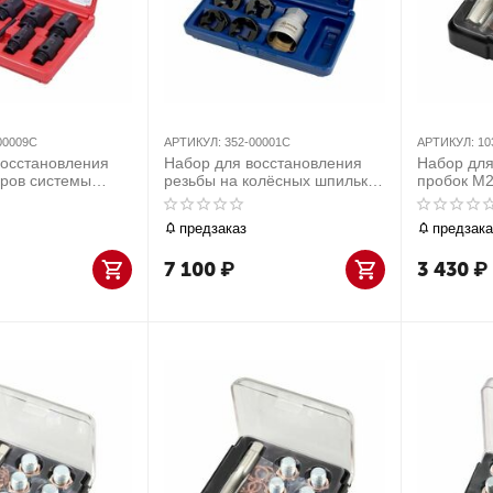
00009C
АРТИКУЛ:
352-00001C
АРТИКУЛ:
10
восстановления
Набор для восстановления
Набор дл
еров системы
резьбы на колёсных шпильках
пробок М2
ования, кейс, 9
DAF / IVECO / MAN /
предмето
МАСТАК 352-
RENAULT / VOLVO /
47020С
предзаказ
предзака
MERCEDES, кейс, 5
предметов МАСТАК 352-
7 100
₽
3 430
₽
00001C