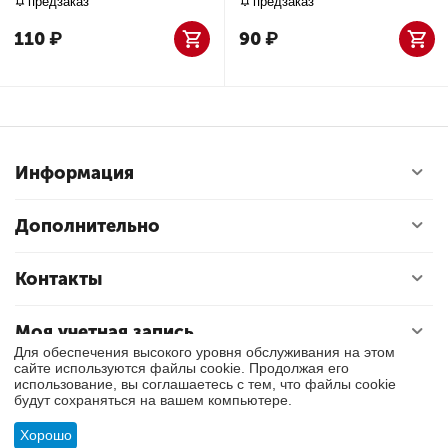
предзаказ
предзаказ
110
₽
90
₽
Информация
Дополнительно
Контакты
Моя учетная запись
Для обеспечения высокого уровня обслуживания на этом
сайте используются файлы cookie. Продолжая его
использование, вы соглашаетесь с тем, что файлы cookie
© 2018 - 2026 Exly. Все права защищены.
будут сохраняться на вашем компьютере.
Хорошо