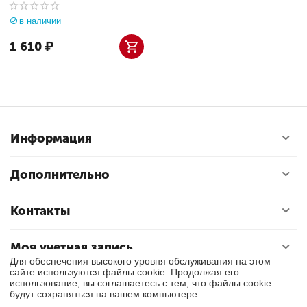
KONFORT 780R BI-GAS
в наличии
1 610
₽
Информация
Дополнительно
Контакты
Моя учетная запись
Для обеспечения высокого уровня обслуживания на этом
сайте используются файлы cookie. Продолжая его
использование, вы соглашаетесь с тем, что файлы cookie
© 2018 - 2026 Exly. Все права защищены.
будут сохраняться на вашем компьютере.