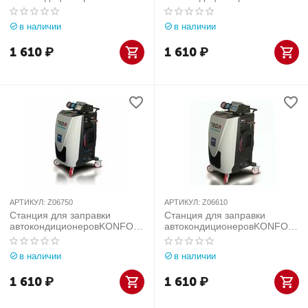
T 770S для R1234yf
T 760R BUS
в наличии
в наличии
1 610
₽
1 610
₽
АРТИКУЛ:
Z06750
АРТИКУЛ:
Z06610
Станция для заправки
Станция для заправки
автокондиционеровKONFOR
автокондиционеровKONFOR
T 760R
T 720R
в наличии
в наличии
1 610
₽
1 610
₽