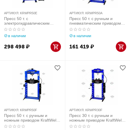
АРТИКУЛ:
KRWPR50E
АРТИКУЛ:
KRWPR50A
Пресс 50 т. c
Пресс 50 т. с ручным и
электрогидравлическим
пневматическим приводом
приводом KraftWell (КНР) арт.
KraftWell (КНР) арт.
KRWPR50E
KRWPR50A
в наличии
в наличии
298 498
₽
161 419
₽
АРТИКУЛ:
KRWPR50F
АРТИКУЛ:
KRWPR30F
Пресс 50 т. с ручным и
Пресс 30 т. с ручным и
ножным приводом KraftWell
ножным приводом KraftWell
(КНР) арт. KRWPR50F
(КНР) арт. KRWPR30F