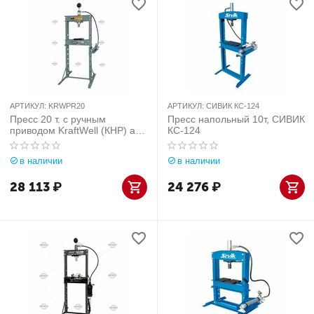
АРТИКУЛ:
KRWPR20
АРТИКУЛ:
СИВИК КС-124
Пресс 20 т. с ручным
Пресс напольный 10т, СИВИК
приводом KraftWell (КНР) арт.
КС-124
KRWPR20
в наличии
в наличии
28 113
₽
24 276
₽