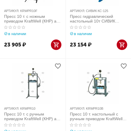
АРТИКУЛ:
KRWPR10F
АРТИКУЛ:
СИВИК КС-125
Пресс 10 т. с ножным
Пресс гидравлический
приводом KraftWell (КНР) арт.
настольный 10т СИВИК
KRWPR10F
КС-125
в наличии
в наличии
23 905
₽
23 154
₽
АРТИКУЛ:
KRWPR10
АРТИКУЛ:
KRWPR10B
Пресс 10 т. с ручным
Пресс 10 т. настольный с
приводом KraftWell (КНР) арт.
ручным приводом KraftWell
KRWPR10
(КНР) арт. KRWPR10B