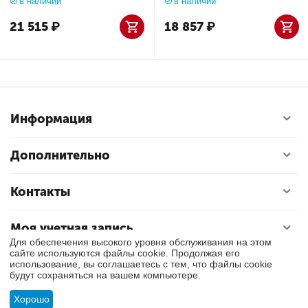
в наличии
в наличии
21 515
₽
18 857
₽
Информация
Дополнительно
Контакты
Моя учетная запись
Для обеспечения высокого уровня обслуживания на этом
сайте используются файлы cookie. Продолжая его
использование, вы соглашаетесь с тем, что файлы cookie
© 2018 - 2026 Exly. Все права защищены.
будут сохраняться на вашем компьютере.
Хорошо