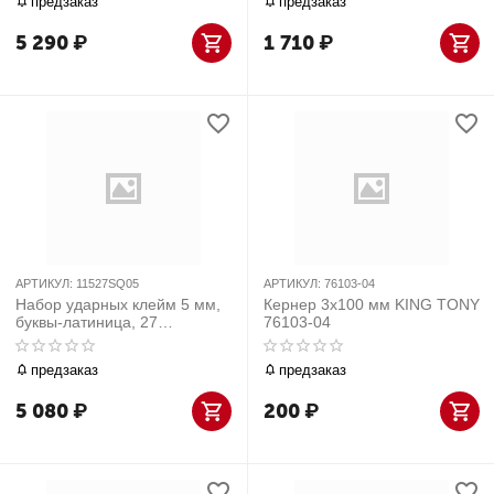
предзаказ
предзаказ
5 290
₽
1 710
₽
АРТИКУЛ:
11527SQ05
АРТИКУЛ:
76103-04
Набор ударных клейм 5 мм,
Кернер 3x100 мм KING TONY
буквы-латиница, 27
76103-04
предметов, хвостовик HRC
40 KING TONY 11527SQ05
предзаказ
предзаказ
5 080
₽
200
₽