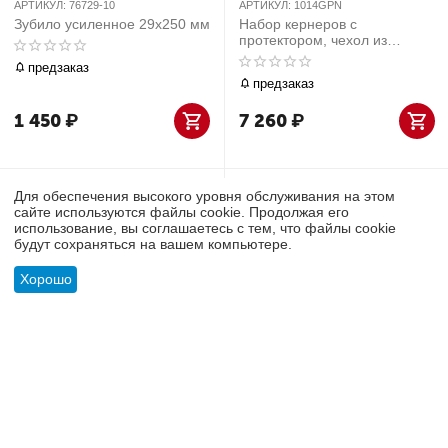
АРТИКУЛ:
76729-10
АРТИКУЛ:
1014GPN
Зубило усиленное 29х250 мм
Набор кернеров с
протектором, чехол из
теторона, 4 предмета KING
предзаказ
TONY 1014GPN
предзаказ
1 450
₽
7 260
₽
Для обеспечения высокого уровня обслуживания на этом
сайте используются файлы cookie. Продолжая его
использование, вы соглашаетесь с тем, что файлы cookie
будут сохраняться на вашем компьютере.
Хорошо
АРТИКУЛ:
1009GPN
АРТИКУЛ:
1006GPN
Меню
Найти
Корзина
Отложенные
Сравнить
Учетная
Набор выколоток с
Набор выколоток с
товары
запись
протектором, чехол из
протектором, чехол из
теторона, 9 предметов KING
теторона, 6 предметов KING
TONY 1009GPN
TONY 1006GPN
предзаказ
предзаказ