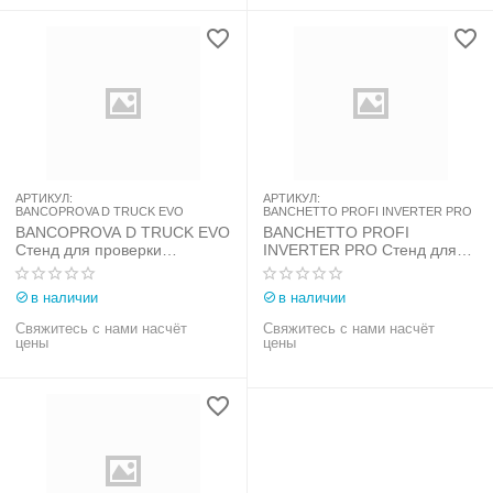
АРТИКУЛ:
АРТИКУЛ:
BANCOPROVA D TRUCK EVO
BANCHETTO PROFI INVERTER PRO
BANCOPROVA D TRUCK EVO
BANCHETTO PROFI
Стенд для проверки
INVERTER PRO Стенд для
электрооборудования
проверки
легковых и грузовых
электрооборудования
в наличии
в наличии
автомобилей
легковых автомобилей
Свяжитесь с нами насчёт
Свяжитесь с нами насчёт
цены
цены