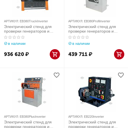
АРТИКУЛ:
EB380TruckInverter
АРТИКУЛ:
EB380ProfiInverter
Электрический стенд для
Электрический стенд для
проверки генераторов и
проверки генераторов и
стартеров TopAuto (Италия)
стартеров TopAuto (Италия)
арт. EB380TruckInverter
арт. EB380ProfiInverter
в наличии
в наличии
936 620
₽
439 711
₽
АРТИКУЛ:
EB380PlusInverter
АРТИКУЛ:
EB220Inverter
Электрический стенд для
Электрический стенд для
проверки генераторов и
проверки генераторов и