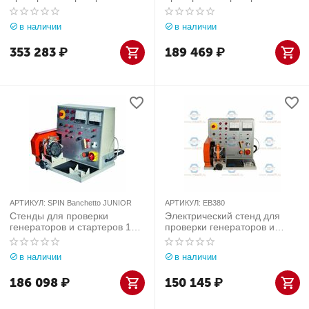
стартеров TopAuto (Италия)
стартеров TopAuto (Италия)
арт. EB380PlusInverter
арт. EB220Inverter
в наличии
в наличии
353 283
₽
189 469
₽
АРТИКУЛ:
SPIN Banchetto JUNIOR
АРТИКУЛ:
EB380
Стенды для проверки
Электрический стенд для
генераторов и стартеров 12-
проверки генераторов и
24В SPIN Banchetto JUNIOR
стартеров TopAuto (Италия)
арт. EB380
в наличии
в наличии
186 098
₽
150 145
₽