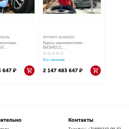
VIDUAL
АРТИКУЛ:
BUSINESS
монтажа -
Курсы шиномонтажа -
Л,
БИЗНЕСС,
ьность: 1 неделя
продолжительность: 1 неделя
в наличии
3 647
₽
2 147 483 647
₽
ительно
Контакты