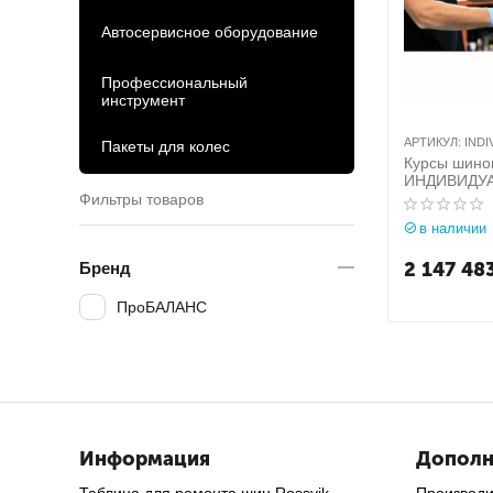
Автосервисное оборудование
Профессиональный
инструмент
АРТИКУЛ:
INDI
Пакеты для колес
Курсы шино
ИНДИВИДУА
продолжител
Фильтры товаров
в наличии
2 147 48
Бренд
ПроБАЛАНС
Информация
Дополн