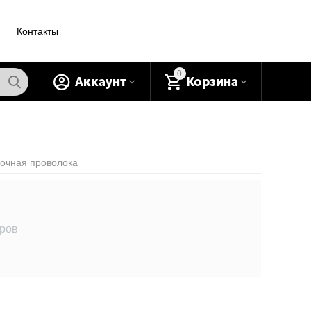
Контакты
0
Аккаунт
Корзина
очная проволока
аров