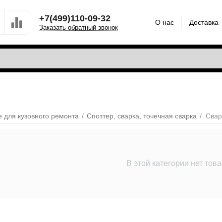
+7(499)110-09-32
О нас
Доставка
Заказать обратный звонок
 для кузовного ремонта
/
Споттер, сварка, точечная сварка
/
Свар
В этой категории нет тов