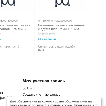
N20075100000
АРТИКУЛ:
APN20101000000
система настенная
Вытяжная система настенная
лангами 75 мм. х 10
с двумя шлангами 100 мм. х
ice (Италия) арт.
10 м. Aerservice (Италия) арт.
100000
APN20101000000
и
в наличии
с нами насчёт
Свяжитесь с нами насчёт
цены
Моя учетная запись
Войти
00
Создать учетную запись
офис 212
Для обеспечения высокого уровня обслуживания на
этом сайте используются файлы cookie. Продолжая его