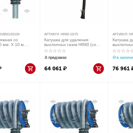
SVB00150100
АРТИКУЛ:
HR80-10/75
АРТИКУЛ:
HR
тяжная со
Катушка для удаления
Катушка д
 мм. Х 10 м.
выхлопных газов HR80 (со
выхлопных
Италия) арт.
шлангом 75 мм х 10 м)
шлангом 1
50100
предзаказ
в наличи
₽
64 061
₽
76 961