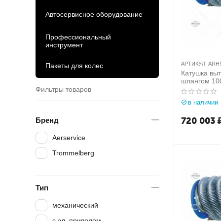
Автосервисное оборудование
Профессиональный
инструмент
АРТИКУЛ:
ARH
Пакеты для колес
Катушка вы
шлангом 100
Aerservice (
Фильтры товаров
ARHSVB001
в наличии
720 003
Бренд
Aerservice
Trommelberg
Тип
механический
с эл. приводом