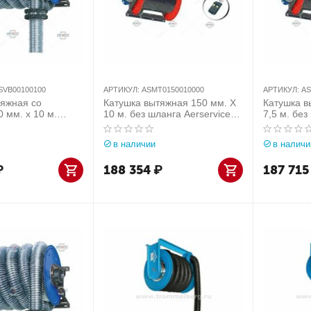
SVB00100100
АРТИКУЛ:
ASMT0150010000
АРТИКУЛ:
AS
тяжная со
Катушка вытяжная 150 мм. Х
Катушка в
 мм. х 10 м.
10 м. без шланга Aerservice
7,5 м. без
Италия) арт.
(Италия) арт.
(Италия) а
00100
ASMT0150010000
ASMT0100
в наличии
в наличи
₽
188 354
₽
187 715