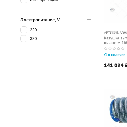
Электропитание, V
220
АРТИКУЛ:
ARH
Катушка вы
380
шлангом 150
Aerservice (
ARHSVB001
в наличии
141 024