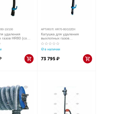
80-10/100
АРТИКУЛ:
HR70-80/102EH
ля удаления
Катушка для удаления
 газов HR80 (со
выхлопных газов
00 мм х 10 м)
электромеханическая HR70
(шланг 8 м х Ø102 мм)
и
в наличии
₽
73 795
₽