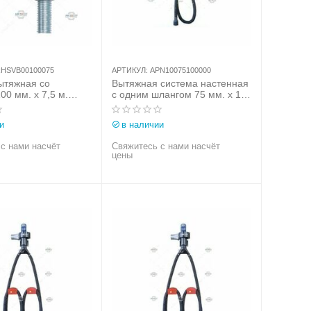
HSVB00100075
АРТИКУЛ:
APN10075100000
ытяжная со
Вытяжная система настенная
00 мм. х 7,5 м.
с одним шлангом 75 мм. х 10
 (Италия) арт.
м. Aerservice (Италия) арт.
100075
APN10075100000
и
в наличии
с нами насчёт
Свяжитесь с нами насчёт
цены