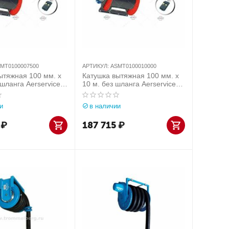
MT0100007500
АРТИКУЛ:
ASMT0100010000
ытяжная 100 мм. х
Катушка вытяжная 100 мм. х
 шланга Aerservice
10 м. без шланга Aerservice
рт.
(Италия) арт.
007500
ASMT0100010000
и
в наличии
₽
187 715
₽