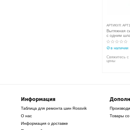
АРТИКУЛ:
APT1
Вытяжная с
с одним шла
13 м. Aerser
APT150001
в наличии
Свяжитесь с
цены
Информация
Дополн
Таблица для ремонта шин Rossvik
Производ
О нас
Товары со
Информация о доставке