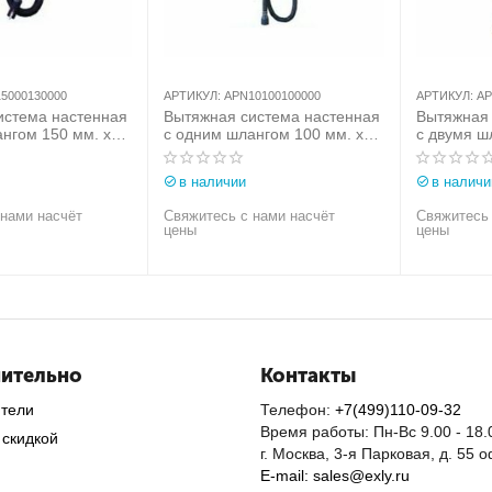
5000130000
АРТИКУЛ:
APN10100100000
АРТИКУЛ:
AP
истема настенная
Вытяжная система настенная
Вытяжная 
нгом 150 мм. х
с одним шлангом 100 мм. х
с двумя ш
vice (Италия) арт.
10 м. Aerservice (Италия) арт.
м. Aerserv
30000
APN10100100000
APN20075
в наличии
в наличи
 нами насчёт
Свяжитесь с нами насчёт
Свяжитесь 
цены
цены
ительно
Контакты
ители
Телефон:
+7(499)110-09-32
Время работы: Пн-Вс 9.00 - 18.
 скидкой
г. Москва, 3-я Парковая, д. 55 
E-mail: sales@exly.ru