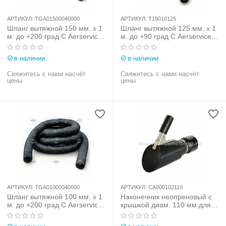
АРТИКУЛ:
TGA01500040000
АРТИКУЛ:
T19010125
Шланг вытяжной 150 мм. х 1
Шланг вытяжной 125 мм. х 1
м. до +200 град С Aerservice
м. до +90 град С Aerservice
(Италия) арт.
(Италия) арт. T19010125
TGA01500040000
в наличии
в наличии
Свяжитесь с нами насчёт
Свяжитесь с нами насчёт
цены
цены
АРТИКУЛ:
TGA01000040000
АРТИКУЛ:
CA000102110
Шланг вытяжной 100 мм. х 1
Наконечник неопреновый с
м. до +200 град С Aerservice
крышкой диам. 110 мм для
(Италия) арт.
шланга 100 мм
TGA01000040000