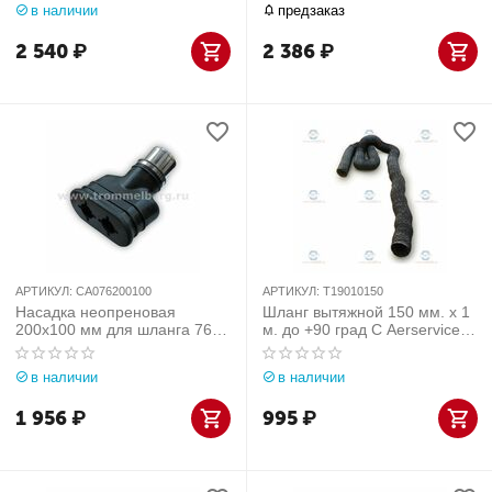
в наличии
предзаказ
2 540
₽
2 386
₽
АРТИКУЛ:
CA076200100
АРТИКУЛ:
T19010150
Насадка неопреновая
Шланг вытяжной 150 мм. х 1
200x100 мм для шланга 76
м. до +90 град С Aerservice
мм
(Италия) арт. T19010150
в наличии
в наличии
1 956
₽
995
₽