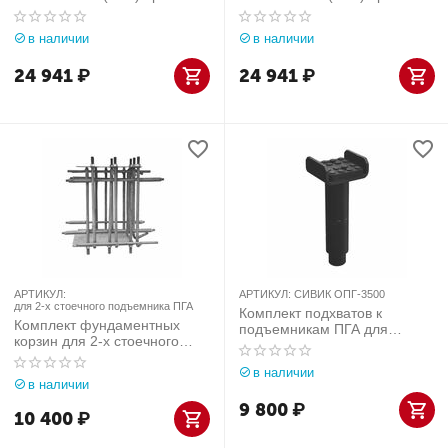
KRW4H_blue
KRW4H
в наличии
в наличии
24 941
₽
24 941
₽
АРТИКУЛ:
АРТИКУЛ:
СИВИК ОПГ-3500
для 2-х стоечного подъемника ПГА
Комплект подхватов к
Комплект фундаментных
подъемникам ПГА для
корзин для 2-х стоечного
рамных а/м СИВИК
подъемника ПГА
ОПГ-3500
в наличии
в наличии
9 800
₽
10 400
₽