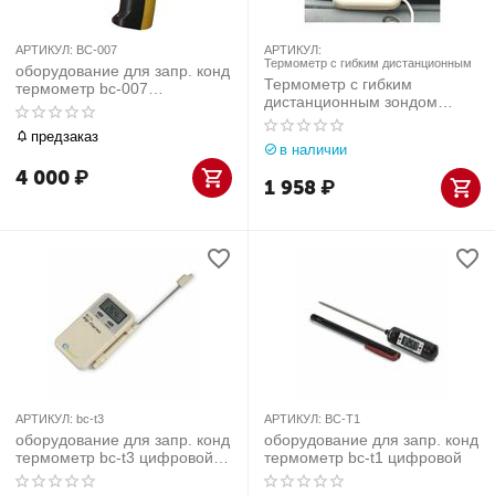
АРТИКУЛ:
BC-007
АРТИКУЛ:
Термометр с гибким дистанционным
оборудование для запр. конд
Термометр с гибким
термометр bc-007
дистанционным зондом
электронный дистанционный
ЮниСовСервис
предзаказ
в наличии
4 000
₽
1 958
₽
АРТИКУЛ:
bc-t3
АРТИКУЛ:
BC-T1
оборудование для запр. конд
оборудование для запр. конд
термометр bc-t3 цифровой с
термометр bc-t1 цифровой
щупом