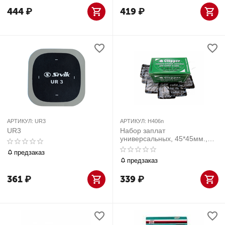
444
₽
419
₽
АРТИКУЛ:
UR3
АРТИКУЛ:
H406n
UR3
Набор заплат
универсальных, 45*45мм.,
45шт
предзаказ
предзаказ
361
₽
339
₽