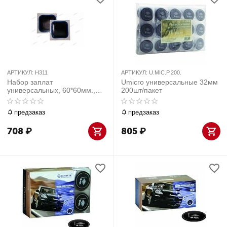
АРТИКУЛ:
H311
АРТИКУЛ:
U.MIC.P.200.
Набор заплат
Umicro универсальные 32мм
универсальных, 60*60мм.,
200шт/пакет
50шт
предзаказ
предзаказ
708
₽
805
₽