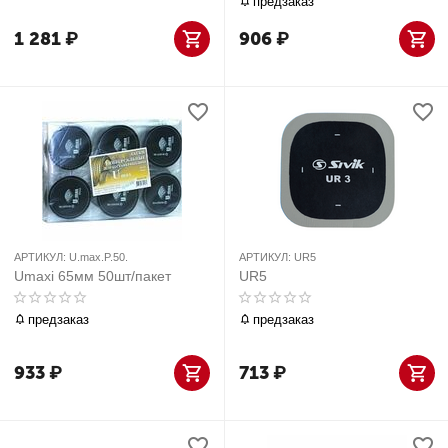
предзаказ
1 281
₽
906
₽
АРТИКУЛ:
U.max.P.50.
АРТИКУЛ:
UR5
Umaxi 65мм 50шт/пакет
UR5
предзаказ
предзаказ
933
₽
713
₽