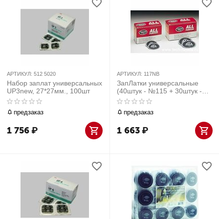
АРТИКУЛ:
512 5020
АРТИКУЛ:
117NB
Набор заплат универсальных
ЗапЛатки универсальные
UP3new, 27*27мм., 100шт
(40штук - №115 + 30штук -
№116) 70 шт
предзаказ
предзаказ
1 756
₽
1 663
₽