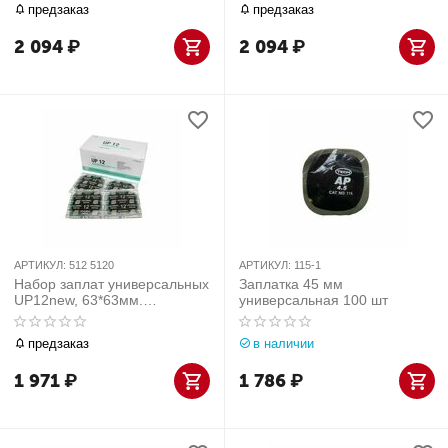
предзаказ
предзаказ
2 094
₽
2 094
₽
АРТИКУЛ:
512 5120
АРТИКУЛ:
115-1
Набор заплат универсальных
Заплатка 45 мм
UP12new, 63*63мм.
универсальная 100 шт
(усиленный резиновый слой),
30шт
предзаказ
в наличии
1 971
₽
1 786
₽