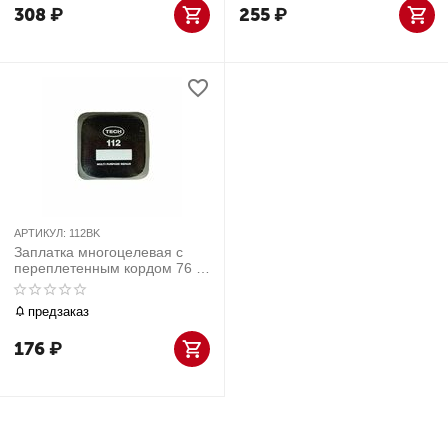
308
₽
255
₽
АРТИКУЛ:
112BK
Заплатка многоцелевая с
переплетенным кордом 76 х
76 мм универсальная 30 шт
предзаказ
176
₽