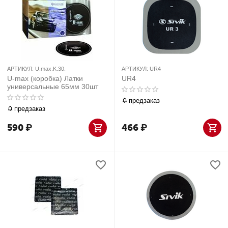
АРТИКУЛ:
U.max.K.30.
АРТИКУЛ:
UR4
U-max (коробка) Латки
UR4
универсальные 65мм 30шт
предзаказ
предзаказ
590
₽
466
₽