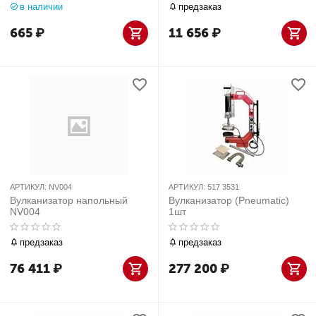
в наличии
предзаказ
665
₽
11 656
₽
АРТИКУЛ:
NV004
АРТИКУЛ:
517 3531
Вулканизатор напольный
Вулканизатор (Pneumatic)
NV004
1шт
предзаказ
предзаказ
76 411
₽
277 200
₽