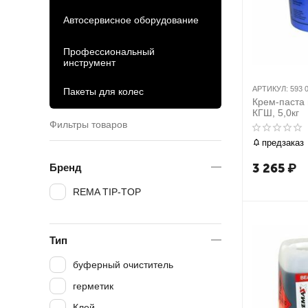
Автосервисное оборудование
Профессиональный
инструмент
АРТИКУЛ:
593 
Пакеты для колес
Крем-паста
КГШ, 5,0кг
Фильтры товаров
предзаказ
3 265
₽
Бренд
REMA TIP-TOP
Тип
буферный очиститель
герметик
Клей