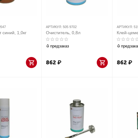
0547
АРТИКУЛ:
505 9702
АРТИКУЛ:
51
 синий, 1,0кг
Очиститель, 0,8л
Клей-цеме
предзаказ
предзака
862
₽
862
₽