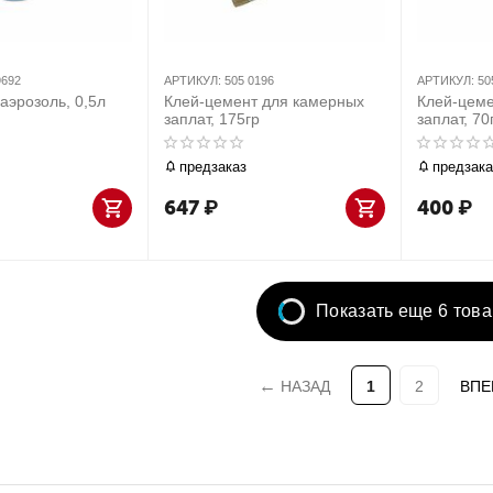
9692
АРТИКУЛ:
505 0196
АРТИКУЛ:
50
аэрозоль, 0,5л
Клей-цемент для камерных
Клей-цеме
заплат, 175гр
заплат, 70
предзаказ
предзака
647
₽
400
₽
Показать еще 6 тов
НАЗАД
1
2
ВПЕ