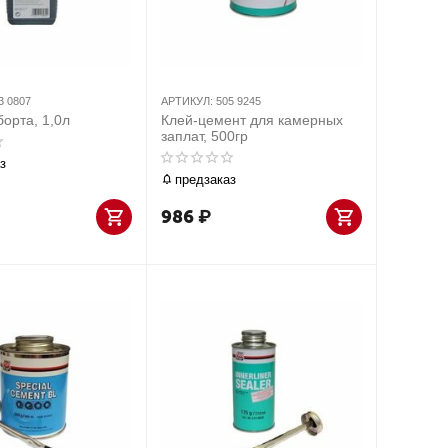
3 0807
АРТИКУЛ:
505 9245
борта, 1,0л
Клей-цемент для камерных
заплат, 500гр
з
предзаказ
986
₽