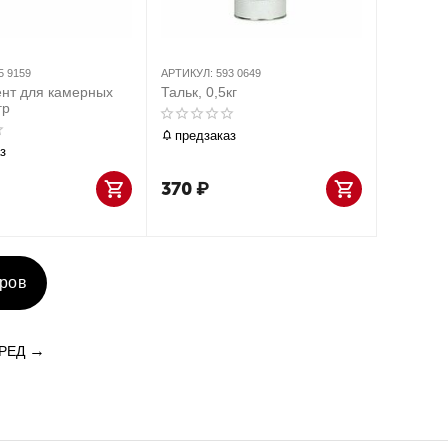
5 9159
АРТИКУЛ:
593 0649
нт для камерных
Тальк, 0,5кг
гр
предзаказ
з
370
₽
аров
РЕД