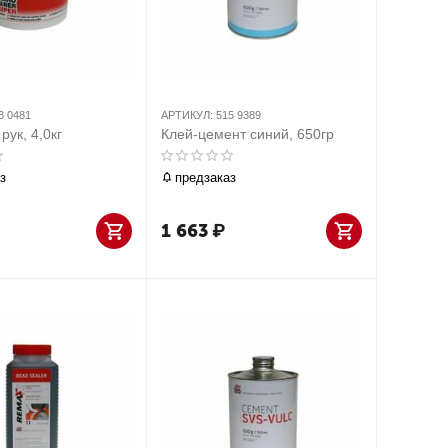
3 0481
АРТИКУЛ:
515 9389
рук, 4,0кг
Клей-цемент синий, 650гр
з
предзаказ
1 663
₽