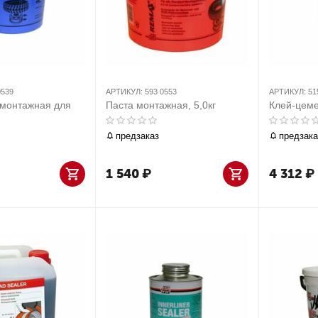
0539
АРТИКУЛ:
593 0553
АРТИКУЛ:
51
 монтажная для
Паста монтажная, 5,0кг
Клей-цеме
предзаказ
предзака
1 540
₽
4 312
₽