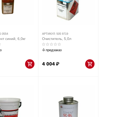
5 0554
АРТИКУЛ:
505 9719
нт синий, 6,0кг
Очиститель, 5,0л
з
предзаказ
4 004
₽