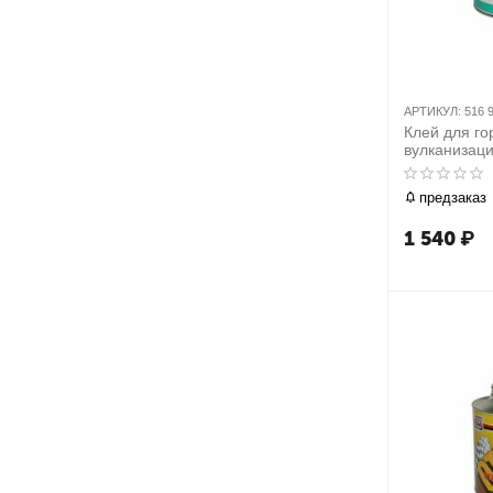
АРТИКУЛ:
516 
Клей для го
вулканизаци
предзаказ
1 540
₽