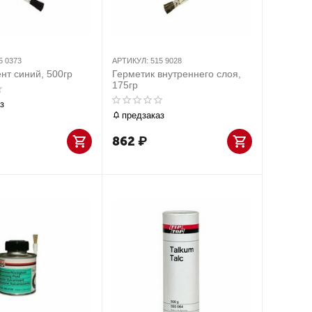
5 0373
АРТИКУЛ:
515 9028
нт синий, 500гр
Герметик внутреннего слоя,
175гр
з
предзаказ
862
₽