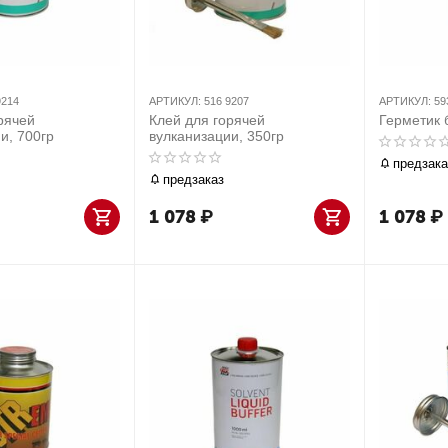
9214
АРТИКУЛ:
516 9207
АРТИКУЛ:
59
рячей
Клей для горячей
Герметик 
и, 700гр
вулканизации, 350гр
предзака
предзаказ
1 078
₽
1 078
₽