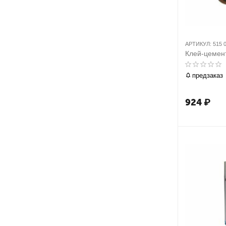
АРТИКУЛ:
515 
Клей-цемент
предзаказ
924
₽