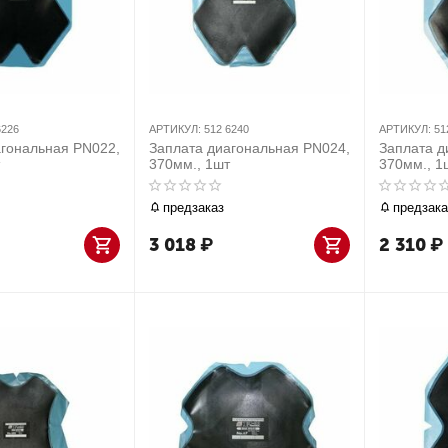
6226
АРТИКУЛ:
512 6240
АРТИКУЛ:
51
агональная PN022,
Заплата диагональная PN024,
Заплата д
370мм., 1шт
370мм., 1
предзаказ
предзака
3 018
₽
2 310
₽