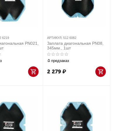
2 6219
АРТИКУЛ:
512 6082
иагональная PN021,
Заплата диагональная PN08,
шт
345мм., 1шт
з
предзаказ
2 279
₽