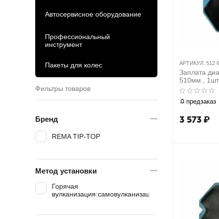
Автосервисное оборудование
Профессиональный
инструмент
АРТИКУЛ:
512 
Пакеты для колес
Заплата ди
510мм., 1шт
Фильтры товаров
предзаказ
3 573
₽
Бренд
REMA TIP-TOP
Метод установки
Горячая
вулканизация:самовулканизация