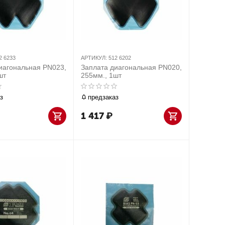
2 6233
АРТИКУЛ:
512 6202
иагональная PN023,
Заплата диагональная PN020,
шт
255мм., 1шт
з
предзаказ
1 417
₽