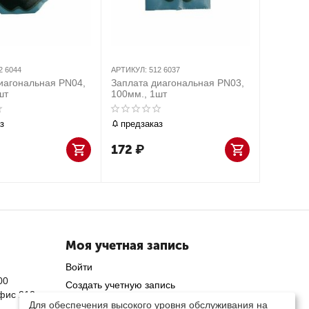
2 6044
АРТИКУЛ:
512 6037
иагональная PN04,
Заплата диагональная PN03,
шт
100мм., 1шт
з
предзаказ
172
₽
Моя учетная запись
Войти
00
Создать учетную запись
офис 212
Для обеспечения высокого уровня обслуживания на