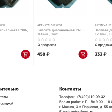
6068
АРТИКУЛ:
512 6051
АРТИКУЛ:
51
агональная PN06,
Заплата диагональная PN05,
Заплата д
160мм., 1шт
120мм., 1
предзаказ
предзака
450
₽
333
₽
ительно
Контакты
ители
Телефон:
+7(499)110-09-32
Время работы: Пн-Вс 9.00 - 18.
 скидкой
г. Москва, 3-я Парковая, д. 55 
E-mail: sales@exly.ru