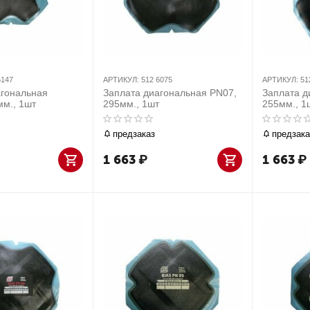
6147
АРТИКУЛ:
512 6075
АРТИКУЛ:
51
агональная
Заплата диагональная PN07,
Заплата д
мм., 1шт
295мм., 1шт
255мм., 1
предзаказ
предзака
1 663
₽
1 663
₽